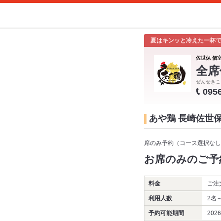
夏はキンッと冷えた一杯
佐世保 個室
全席
ぜんせきこ
095
あや鶏 長崎佐世
席のみ予約（コース選択なし
お席のみのご予
料金
ご注
利用人数
2名
予約可能期間
202