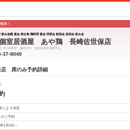
で乾杯！
 飲み放題 宴会 焼き鳥 鶏料理 宴会 同窓会 歓迎会 送別会 飲み会
個室居酒屋 あや鶏 長崎佐世保店
しついざかや あやどり ながさきさせぼてん
6-37-8040
保店 席のみ予約詳細
）
約
文により決定
～
のご予約
6年1月5日～