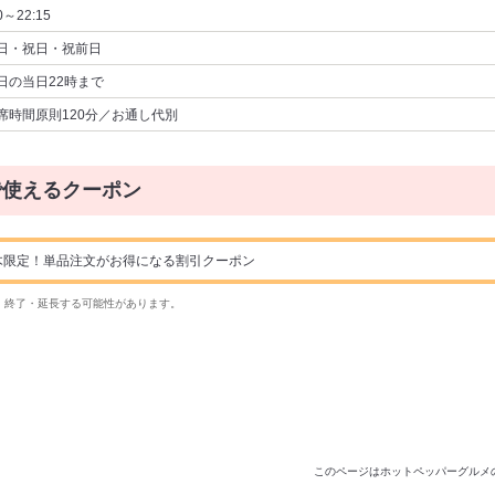
0～22:15
日・祝日・祝前日
日の当日22時まで
席時間原則120分／お通し代別
で使えるクーポン
～木限定！単品注文がお得になる割引クーポン
・終了・延長する可能性があります。
このページはホットペッパーグルメ