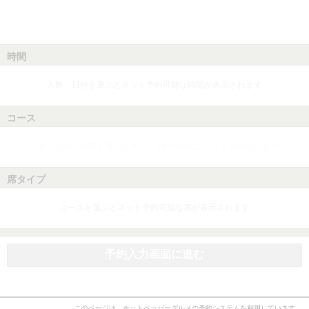
時間
人数、日付を選ぶとネット予約可能な時間が表示されます
コース
人数、日付、時間を選ぶとネット予約可能なコースが表示されます
席タイプ
コースを選ぶとネット予約可能な席が表示されます
予約入力画面に進む
このページは、ホットペッパーグルメの予約システムを利用しています。