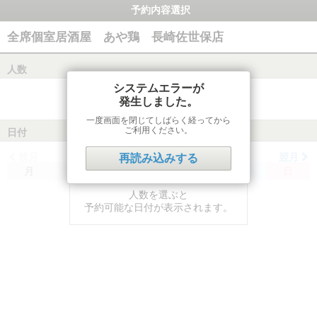
予約内容選択
全席個室居酒屋 あや鶏 長崎佐世保店
人数
システムエラーが
発生しました。
一度画面を閉じてしばらく経ってから
ご利用ください。
日付
前月
翌月
再読み込みする
月
火
水
木
金
土
日
人数を選ぶと
予約可能な日付が表示されます。