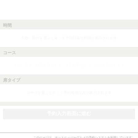
時間
人数、日付を選ぶとネット予約可能な時間が表示されます
コース
人数、日付、時間を選ぶとネット予約可能なコースが表示されます
席タイプ
コースを選ぶとネット予約可能な席が表示されます
予約入力画面に進む
このページは、ホットペッパーグルメの予約システムを利用しています。