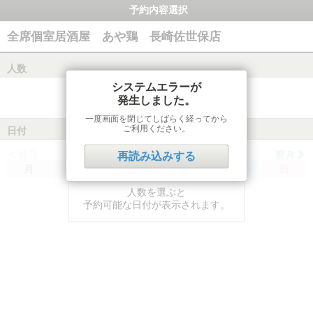
予約内容選択
全席個室居酒屋 あや鶏 長崎佐世保店
人数
システムエラーが
発生しました。
一度画面を閉じてしばらく経ってから
ご利用ください。
日付
前月
翌月
再読み込みする
月
火
水
木
金
土
日
人数を選ぶと
予約可能な日付が表示されます。