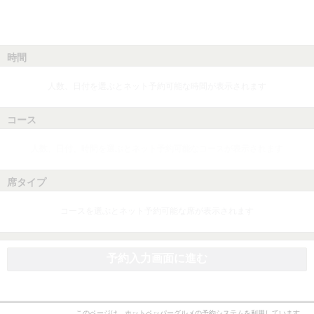
時間
人数、日付を選ぶとネット予約可能な時間が表示されます
コース
人数、日付、時間を選ぶとネット予約可能なコースが表示されます
席タイプ
コースを選ぶとネット予約可能な席が表示されます
予約入力画面に進む
このページは、ホットペッパーグルメの予約システムを利用しています。