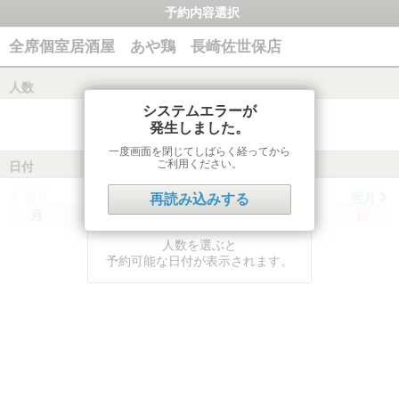
予約内容選択
全席個室居酒屋 あや鶏 長崎佐世保店
人数
システムエラーが
発生しました。
一度画面を閉じてしばらく経ってから
ご利用ください。
日付
前月
翌月
再読み込みする
月
火
水
木
金
土
日
人数を選ぶと
予約可能な日付が表示されます。