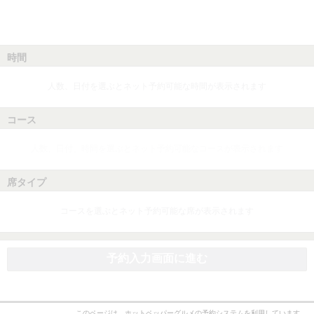
時間
人数、日付を選ぶとネット予約可能な時間が表示されます
コース
人数、日付、時間を選ぶとネット予約可能なコースが表示されます
席タイプ
コースを選ぶとネット予約可能な席が表示されます
予約入力画面に進む
このページは、ホットペッパーグルメの予約システムを利用しています。