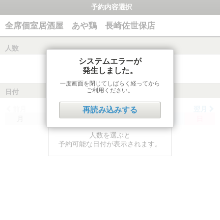
予約内容選択
全席個室居酒屋 あや鶏 長崎佐世保店
人数
システムエラーが
発生しました。
一度画面を閉じてしばらく経ってから
ご利用ください。
日付
前月
翌月
再読み込みする
月
火
水
木
金
土
日
人数を選ぶと
予約可能な日付が表示されます。