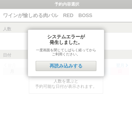
予約内容選択
ワインが愉しめる肉バル RED BOSS
人数
システムエラーが
発生しました。
一度画面を閉じてしばらく経ってから
ご利用ください。
日付
前月
翌月
再読み込みする
月
火
水
木
金
土
日
人数を選ぶと
予約可能な日付が表示されます。