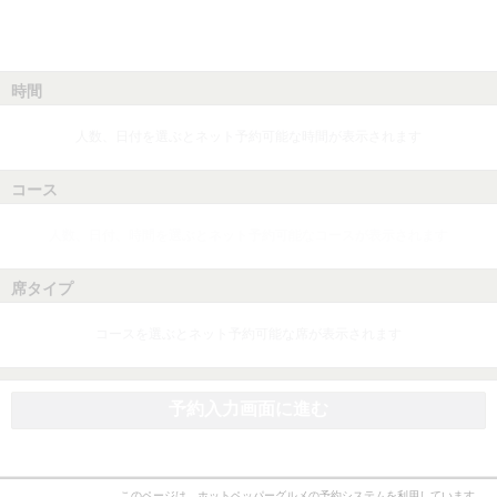
時間
人数、日付を選ぶとネット予約可能な時間が表示されます
コース
人数、日付、時間を選ぶとネット予約可能なコースが表示されます
席タイプ
コースを選ぶとネット予約可能な席が表示されます
予約入力画面に進む
このページは、ホットペッパーグルメの予約システムを利用しています。