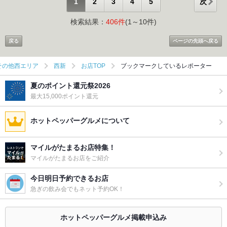
1
2
3
4
5
次
検索結果：
406
件
(1～10件)
戻る
ページの先頭へ戻る
その他西エリア
西新
お店TOP
ブックマークしているレポーター
夏のポイント還元祭2026
最大15,000ポイント還元
ホットペッパーグルメについて
マイルがたまるお店特集！
マイルがたまるお店をご紹介
今日明日予約できるお店
急ぎの飲み会でもネット予約OK！
ホットペッパーグルメ掲載申込み