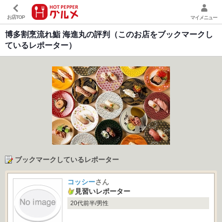
マイメニュー
お店TOP
博多割烹流れ鮨 海進丸の評判（このお店をブックマークし
ているレポーター）
ブックマークしているレポーター
コッシー
さん
見習いレポーター
20代前半/男性