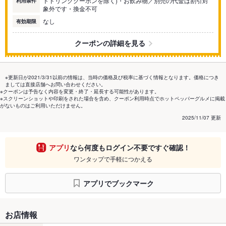
トドリンククーポンを除く)・お飲み物／別売の代金は割引対
利用条件
象外です・換金不可
なし
有効期限
クーポンの詳細を見る
※更新日が2021/3/31以前の情報は、当時の価格及び税率に基づく情報となります。価格につき
ましては直接店舗へお問い合わせください。
※クーポンは予告なく内容を変更・終了・延長する可能性があります。
※スクリーンショットや印刷をされた場合を含め、クーポン利用時点でホットペッパーグルメに掲載
がないものはご利用いただけません。
2025/11/07 更新
アプリ
なら何度もログイン不要ですぐ確認！
ワンタップで手軽につかえる
アプリでブックマーク
お店情報