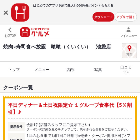
はじめてのアプリ予約で最大
1,000円分ポイントもらえる
ダウンロード
アプリで開く
お店TOP
マイメニュー
焼肉×寿司食べ放題 喰喰（くいくい） 池袋店
口コミ
トップ
メニュー
店内
写真
114
クーポン一覧
平日ディナー＆土日祝限定☆ １グループ食事代【5％割
引】♪
会計時 (店舗スタッフにご提示下さい)
提示条件
クーポンの詳細を見るをタップして、表示される画面をご提示ください。
1回のお食事で1組1回ご利用可※他券・クーポン併用不可(ソフ