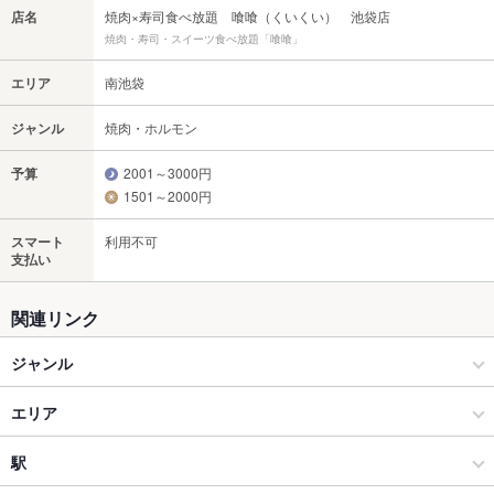
店名
焼肉×寿司食べ放題 喰喰（くいくい） 池袋店
焼肉・寿司・スイーツ食べ放題「喰喰」
エリア
南池袋
ジャンル
焼肉・ホルモン
予算
2001～3000円
1501～2000円
スマート
利用不可
支払い
関連リンク
ジャンル
焼肉・ホルモン
エリア
焼肉
南池袋
駅