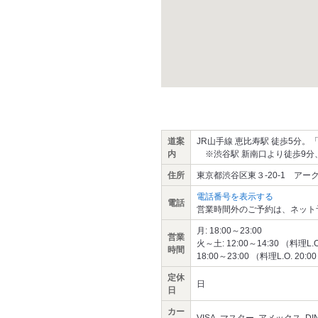
道案
JR山手線 恵比寿駅 徒歩5分
内
※渋谷駅 新南口より徒歩9分
住所
東京都渋谷区東３-20-1 アー
電話番号を表示する
電話
営業時間外のご予約は、ネット
月: 18:00～23:00
営業
火～土: 12:00～14:30 （料理L.O
時間
18:00～23:00 （料理L.O. 20:0
定休
日
日
カー