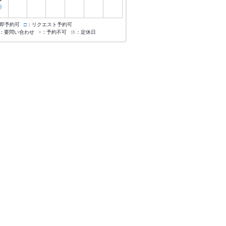
◎
即予約可
□
：リクエスト予約可
：要問い合わせ
×
：予約不可
休
：定休日