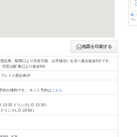
◎
：
TEL
地図を印刷する
。「恵比寿」駅西口より渋谷方面、山手線沿いを北へ進み徒歩5分です。
、代官山駅 東口より徒歩9分
クプレイス恵比寿2F
予約が便利です。 ネット予約は
こちら
. 13:30 ドリンクL.O. 13:30）
0 ドリンクL.O. 20:00）