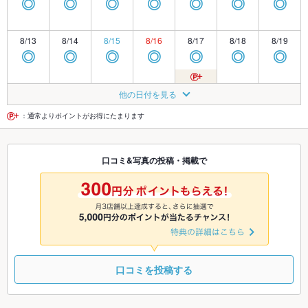
◎
◎
◎
◎
◎
◎
◎
8/13
8/14
8/15
8/16
8/17
8/18
8/19
◎
◎
◎
◎
◎
◎
◎
8/20
8/21
8/22
8/23
8/24
8/25
8/26
他の日付を見る
◎
◎
◎
◎
◎
◎
◎
：通常よりポイントがお得にたまります
8/27
8/28
8/29
8/30
8/31
9/1
9/2
口コミ&写真の投稿・掲載で
◎
◎
◎
◎
◎
◎
◎
9/3
9/4
9/5
9/6
9/7
9/8
9/9
◎
◎
◎
◎
◎
◎
◎
口コミを投稿する