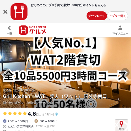
はじめてのアプリ予約で最大
1,000円分ポイントもらえる
ダウンロード
アプリで開く
一覧
マイメニュー
居酒屋 | 国分寺 | 東京都
Grill Kitchen WAT 笑人（ワット） 国分寺南口
国分寺の肉バル！自慢のステーキを！！
4.6
161
口コミ
件
2001～3000円
501～1000円
ただいま営業時間外
17:00～翌1:00