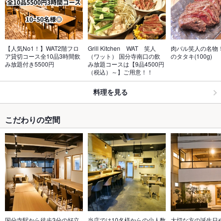
【人気No1！】WAT2階フロ
Grill Kitchen　WAT　笑人
肉バル笑人の名物
ア貸切コース全10品3時間飲
（ワット） 国分寺南口の飲
のタタキ(100g)
み放題付き5500円
み放題コースは【9品4500円
（税込）～】ご用意！！
料理を見る
こだわりの空間
国分寺駅から徒歩3分の好立
当店では10名様からの少人数
大切な方の誕生日