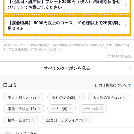
【記念日・誕生日】プレート2500円（税込）♪特別な日をぜ
ひワットでお過ごしください！
【宴会特典】 5000円以上のコース、10名様以上で2F貸切利
用ＯＫ♪
※更新日が2021/3/31以前の情報は、当時の価格及び税率に基づく情報となります。価格につき
ましては直接店舗へお問い合わせください。
2026/02/25 更新
すべてのクーポンを見る
口コミ
口コミ機能について
友人・知人と(76)
会社の宴会(29)
大人数の宴会(20)
家族・子供と(18)
一人で(9)
デート(4)
接待・会食(1)
記念日・サプライズ(1)
バンブーさん