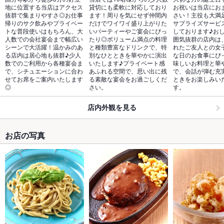
地に位置する当店はアクセス
貸切にも柔軟に対応しており
お祝いは当店にお
抜群で集まりやすさ◎お仕事
ます！周りを気にせず仲間内
さい！主役も大満
帰りのサク飲みやプライベー
だけでワイワイ盛り上がりた
サプライズサービ
トな普段使いはもちろん、大
いパーティーやご宴会にぴっ
しております♪お
人数での会社宴会まで幅広い
たり◎ボリューム満点の料理
囲気抜群の店内は
シーンで大活躍！温かみのあ
と種類豊富なドリンクで、特
れたご友人との女
る店内は居心地も抜群♪少人
別なひとときを華やかに演出
な日のお食事にぴ
数でのご利用から各種宴会ま
いたします♪プライベート感
味しいお料理と華
で、シチュエーションに合わ
あふれる空間で、思い出に残
で、会話が弾む充
せてお席をご案内いたします
る素敵な宴会をお過ごしくだ
ときをお楽しみい
◎
さい。
す。
店内外観を見る
お店の写真