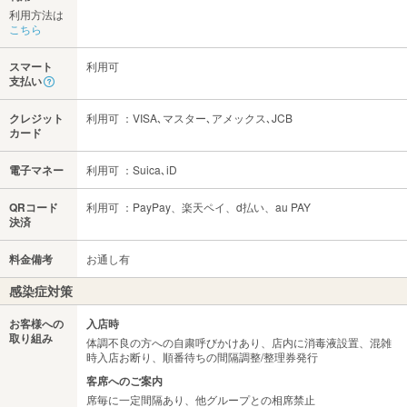
利用方法は
こちら
スマート
利用可
支払い
クレジット
利用可 ：VISA､マスター､アメックス､JCB
カード
電子マネー
利用可 ：Suica､iD
QRコード
利用可 ：PayPay、楽天ペイ、d払い、au PAY
決済
料金備考
お通し有
感染症対策
お客様への
入店時
取り組み
体調不良の方への自粛呼びかけあり、店内に消毒液設置、混雑
時入店お断り、順番待ちの間隔調整/整理券発行
客席へのご案内
席毎に一定間隔あり、他グループとの相席禁止