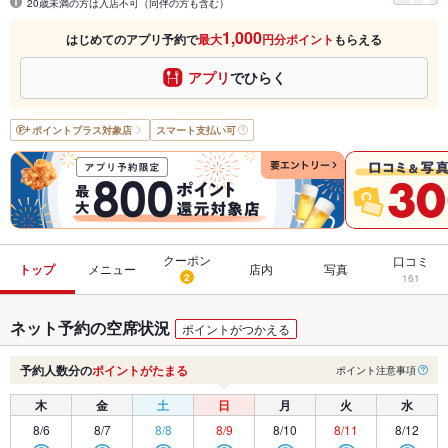
20歳未満の方は入店不可（同伴の方も含む）
1,000
はじめてのアプリ予約で
最大
円分ポイント
もらえる
アプリ
でひらく
ポイントプラス
対象店
スマート支払い可
クーポン
口コミ
トップ
メニュー
店内
写真
2
161
ネット予約の空席状況
ポイントがつかえる
予約人数分の
ポイントがたまる
ポイント注意事項
木
金
土
日
月
火
水
8/6
8/7
8/8
8/9
8/10
8/11
8/12