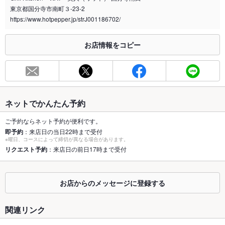
東京都国分寺市南町３-23-2
喫煙専用室
https://www.hotpepper.jp/strJ001186702/
なし
※2020年4月1日～受動喫煙対策に関する法律が施行されています。正しい情報はお店へお問い
お店情報をコピー
合わせください。
お席
総席数
74席(平日10名様～、週末15名様～貸切応相談！お気軽に相談
ください。)
ネットでかんたん予約
最大宴会収
50人(平日10名様～、週末15名様～貸切応相談！お気軽に相談
容人数
ください。)
ご予約ならネット予約が便利です。
即予約
：来店日の当日22時まで受付
個室
あり ：２階には５０名様まで入れるフロアーをご用意してま
※曜日、コースによって締切が異なる場合があります。
す。プロジェクター完備！１００インチスクリーンあり！
リクエスト予約
：来店日の前日17時まで受付
座敷
なし ：全席テーブル席となります。
お店からのメッセージに登録する
掘りごたつ
なし ：全席テーブル席となります。
カウンター
あり ：ゆったり座れるボックスカウンター席があります。
関連リンク