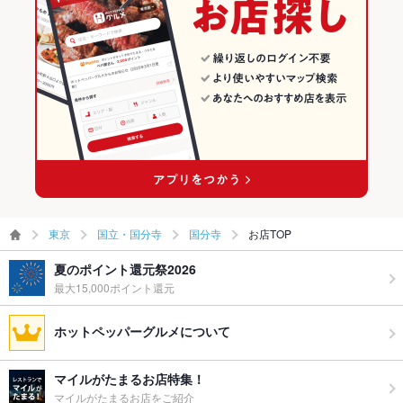
飲み放題
あり ：４０００円～飲み放題コースをご用意しております。約
国立・国分寺 × 洋・和洋・各国料理・その他
東京 × ダイニングバー・バル
国分寺の居酒屋ランキング
６０種類…BEER・カクテル・サワー・ワイン・日本酒等
国分寺駅 × ダイニングバー・バル
東京 × 洋・和洋・各国料理・その他
食べ放題
なし ：-
国分寺駅 × 洋・和洋・各国料理・その他
お酒
カクテル充実、焼酎充実、日本酒充実
お子様連れ
お子様連れ歓迎 ：ご家族連れも大歓迎！お食事のみのご利用に
もぜひ。
ウェディン
☆お気軽にご相談ください☆
グパーティ
ー二次会
東京
国立・国分寺
国分寺
お店TOP
お祝い・サ
可
プライズ対
夏のポイント還元祭2026
応
最大15,000ポイント還元
ペット同伴
可
ホットペッパーグルメについて
備考
１階２階があり、１階はカウンター・テーブル席、２階は貸切
できるフロアー♪ペット同伴はテラス席で★
マイルがたまるお店特集！
マイルがたまるお店をご紹介