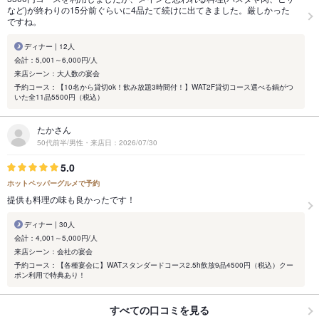
など)が終わりの15分前ぐらいに4品たて続けに出てきました。厳しかった
ですね。
ディナー | 12人
会計：5,001～6,000円/人
来店シーン：大人数の宴会
予約コース：【10名から貸切ok！飲み放題3時間付！】WAT2F貸切コース選べる鍋がつ
いた全11品5500円（税込）
たかさん
50代前半/男性・来店日：2026/07/30
5.0
ホットペッパーグルメで予約
提供も料理の味も良かったです！
ディナー | 30人
会計：4,001～5,000円/人
来店シーン：会社の宴会
予約コース：【各種宴会に】WATスタンダードコース2.5h飲放9品4500円（税込）クー
ポン利用で特典あり！
すべての口コミを見る