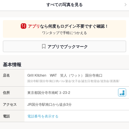
すべての写真を見る
アプリ
なら何度もログイン不要ですぐ確認！
ワンタップで手軽につかえる
アプリでブックマーク
基本情報
店名
Grill Kitchen WAT 笑人（ワット） 国分寺南口
国分寺駅/国分寺/南口/肉バル/宴会/女子会/誕生日/歓迎会/送別会/居酒屋/
住所
東京都国分寺市南町３-23-2
アクセス
JR国分寺駅南口から徒歩3分
電話
電話番号を表示する