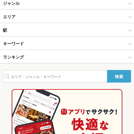
ソファー
なし ：-
ジャンル
テラス席
なし ：-
居酒屋
エリア
貸切
貸切可 ：平日10名様～、週末は15名様～貸切応相談！少人数で
洋・和洋・各国料理・その他
国分寺
駅
貸切できます♪お気軽に相談ください。
設備
国立・国分寺 × 居酒屋
国分寺 × 居酒屋
国分寺駅
キーワード
Wi-Fi
あり
国立・国分寺 × 洋・和洋・各国料理・その他
国分寺 × 洋・和洋・各国料理・その他
西国分寺駅
ランキング
エビ料理
カキ料理・オイスター
フライドポテト
ソーセージ
チョリソー
バリアフリ
なし ：２階へは階段を利用
レバー
ステーキ
ハンバーグ
アクアパッツァ
リゾット
パスタ
ー
国分寺駅 × 居酒屋
国分寺 × ダイニングバー・バル
東京のグルメランキング
検索
ボロネーゼ
ニョッキ
生パスタ
ピザ
マルゲリータ
パクチー
駐車場
なし ：-
国分寺駅 × 洋・和洋・各国料理・その他
国分寺 × 洋・和洋・各国料理・その他
東京の居酒屋ランキング
デザート
アヒージョ
生ハム
ジェラート
TV・プロジ
あり
ダイニングバー・バル
東京
国立・国分寺のグルメランキング
ェクタ
洋・和洋・各国料理・その他
東京 × 居酒屋
国立・国分寺の居酒屋ランキング
その他設備
プロジェクター（PC/DVD再生可）、１００インチスクリーン
完備
国立・国分寺 × ダイニングバー・バル
東京 × 洋・和洋・各国料理・その他
国分寺のグルメランキング
その他