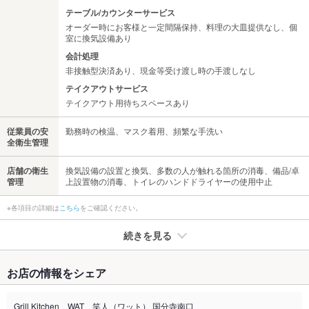
テーブル/カウンターサービス
オーダー時にお客様と一定間隔保持、料理の大皿提供なし、個
室に換気設備あり
会計処理
非接触型決済あり、現金等受け渡し時の手渡しなし
テイクアウトサービス
テイクアウト用待ちスペースあり
従業員の安
勤務時の検温、マスク着用、頻繁な手洗い
全衛生管理
店舗の衛生
換気設備の設置と換気、多数の人が触れる箇所の消毒、備品/卓
管理
上設置物の消毒、トイレのハンドドライヤーの使用中止
※各項目の詳細は
こちら
をご確認ください。
続きを見る
たばこ
お店の情報をシェア
禁煙・喫煙
全席喫煙可
※喫煙の場合、加熱式たばこ限定です。
Grill Kitchen WAT 笑人（ワット） 国分寺南口
店外に喫煙スペースあります！！