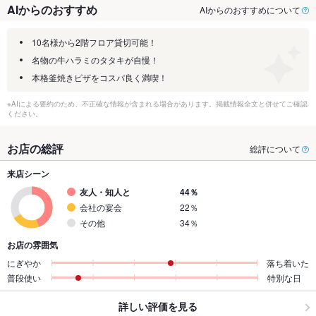
AIからのおすすめ
AIからのおすすめについて
10名様から2階フロア貸切可能！
名物の牛ハラミのタタキが自慢！
本格釜焼きピザをコスパ良く満喫！
※AIによる要約のため、不正確な情報が含まれる場合があります。掲載情報全文と併せてご確認
ください。
お店の総評
総評について
来店シーン
友人・知人と
44％
会社の宴会
22％
その他
34％
お店の雰囲気
にぎやか
落ち着いた
普段使い
特別な日
詳しい評価を見る