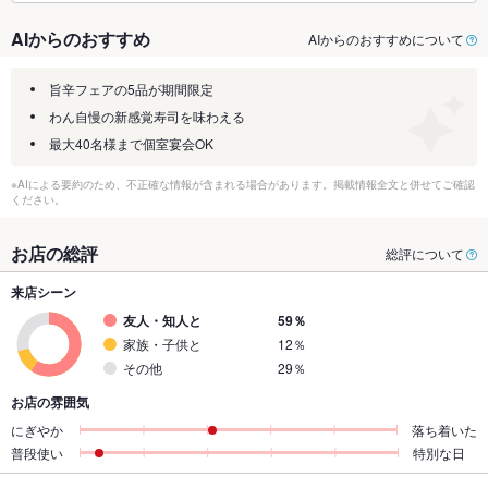
AIからのおすすめ
AIからのおすすめについて
旨辛フェアの5品が期間限定
わん自慢の新感覚寿司を味わえる
最大40名様まで個室宴会OK
※AIによる要約のため、不正確な情報が含まれる場合があります。掲載情報全文と併せてご確認
ください。
お店の総評
総評について
来店シーン
友人・知人と
59％
家族・子供と
12％
その他
29％
お店の雰囲気
にぎやか
落ち着いた
普段使い
特別な日