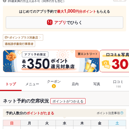
20歳未満の方は入店不可（同伴の方も含む）
1,000
はじめてのアプリ予約で
最大
円分ポイント
もらえる
アプリ
でひらく
ポイントプラス
対象店
適格請求書発行事業者
クーポン
口コミ
トップ
メニュー
店内
写真
3
198
ネット予約の空席状況
ポイントがつかえる
予約人数分の
ポイントがたまる
ポイント注意事項
日
月
火
水
木
金
土