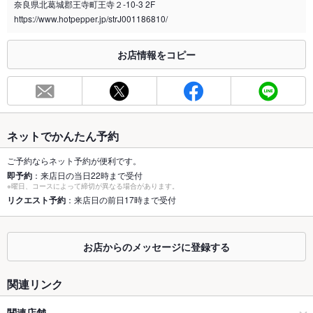
奈良県北葛城郡王寺町王寺２-10-3 2F
喫煙専用室
あり
https://www.hotpepper.jp/strJ001186810/
※2020年4月1日～受動喫煙対策に関する法律が施行されています。正しい情報はお店へお問い
合わせください。
お店情報をコピー
お席
総席数
90席(王寺最大級40名迄◎仕切りを入れれば人数様に合わせて
個室に)
最大宴会収
40人(王寺エリア最大級40名迄収容可能な宴会個室を完備。)
ネットでかんたん予約
容人数
ご予約ならネット予約が便利です。
個室
あり ：個室は2名様～最大40名様まで収容可能な完全個室を完
即予約
：来店日の当日22時まで受付
備しております。店内に喫煙ブースあり。
※曜日、コースによって締切が異なる場合があります。
リクエスト予約
：来店日の前日17時まで受付
座敷
あり ：当店は全席掘りごたつ席となっております。お子様も安
心してご利用頂ける造りとなっております。
お店からのメッセージに登録する
掘りごたつ
あり ：全席掘りごたつ席となっております。接待などマルチに
活用出来る完全個室をご用意しております。
関連リンク
カウンター
なし ：カウンター席はございませんが、ゆったりと座れる掘り
ごたつ席を多数ご用意しております。
関連店舗