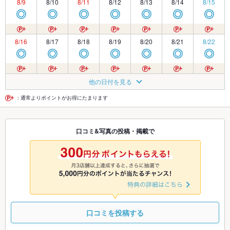
8/9
8/10
8/11
8/12
8/13
8/14
8/15
◎
◎
◎
◎
◎
◎
◎
8/16
8/17
8/18
8/19
8/20
8/21
8/22
◎
◎
◎
◎
◎
◎
◎
8/23
8/24
8/25
8/26
8/27
8/28
8/29
他の日付を見る
◎
◎
◎
◎
◎
◎
◎
：通常よりポイントがお得にたまります
8/30
8/31
9/1
9/2
9/3
9/4
9/5
口コミ&写真の投稿・掲載で
◎
◎
◎
◎
◎
◎
◎
9/6
9/7
9/8
9/9
9/10
9/11
9/12
◎
◎
◎
◎
◎
◎
◎
口コミを投稿する