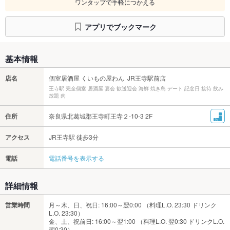
ワンタップで手軽につかえる
アプリでブックマーク
基本情報
店名
個室居酒屋 くいもの屋わん JR王寺駅前店
王寺駅 完全個室 居酒屋 宴会 歓送迎会 海鮮 焼き鳥 デート 記念日 接待 飲み
放題 肉
住所
奈良県北葛城郡王寺町王寺２-10-3 2F
アクセス
JR王寺駅 徒歩3分
電話
電話番号を表示する
詳細情報
営業時間
月～木、日、祝日: 16:00～翌0:00 （料理L.O. 23:30 ドリンク
L.O. 23:30）
金、土、祝前日: 16:00～翌1:00 （料理L.O. 翌0:30 ドリンクL.O.
翌0:30）