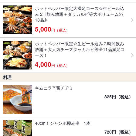
ホットペッパー限定大満足コース☆生ビール込
み２H飲み放題＋タッカルビ等大ボリュームの
13品♪
5,000
円（税込）
ホットペッパー限定☆生ビール込み２時間飲み
放題＋大人気チーズタッカルビ等全11品満足コ
ース！
4,000
円（税込）
料理
キムニラ辛醤チヂミ
825円（税込）
40cm！ジャンボ極み串 1本
720円（税込）