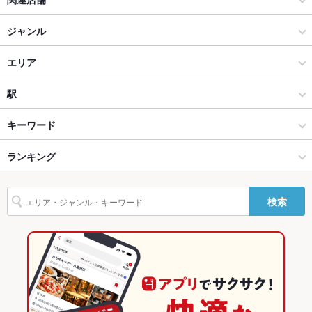
ソファー
なし ：ソファー席はございませんが、ひと目も気にせず寛げる
完全個室をご用意しております。
くいもの屋わん 藤沢プライムビル店
ジャンル
テラス席
なし ：テラス席はございませんが、皆様が顔を合わせられる団
個室居酒屋 くいもの屋わん 桜木町店
居酒屋
エリア
体個室をご用意しております。
個室居酒屋 くいもの屋わん 綱島店
和風
王寺
駅
貸切
貸切不可 ：ご予算やご要望のなど、大人数のご予約の際は店舗
に直接お問い合わせくださいませ。
くいもの屋わん 大和店
創作
王寺 × 居酒屋
王寺駅
キーワード
設備
個室居酒屋 くいもの屋わん 茅ヶ崎店
奈良県その他 × 居酒屋
王寺 × 和風
ランキング
からあげ
お茶漬け
塩辛
炉ばた焼き・炙り焼き
モツ煮込み
エビ料理
Wi-Fi
あり
カニ料理
刺身
ローストビーフ
にんにく料理
フライドポテト
くいもの屋わん 湘南台店
奈良県その他 × 和風
王寺 × 創作
奈良のグルメランキング
バリアフリ
なし ：事前にご連絡いただけましたらご対応させていただきま
ー
すのでお気軽にご連絡下さい
検索
ちらし寿司
うどん
うなぎ
天ぷら
おでん
焼きそば
レバー
個室居酒屋 くいもの屋わん 蒲田店
奈良県その他 × 創作
奈良
奈良の居酒屋ランキング
駐車場
なし ：すぐ近くにパーキングあり。※運転される方への酒類の
つくね
地鶏
ステーキ
ピザ
餃子
牛タン
ケーキ
提供はできません。
くいもの屋わん 大宮南銀通り店
王寺駅 × 居酒屋
奈良 × 居酒屋
奈良県その他のグルメランキング
フレンチトースト
チーズケーキ
馬肉
焼きうどん
英語メニュ
あり
ー
くいもの屋わん 本厚木店
王寺駅 × 和風
奈良 × 和風
奈良県その他の居酒屋ランキング
その他設備
中国語・韓国語メニューもご用意しております。
くいもの屋わん 川崎西口店
王寺駅 × 創作
奈良 × 創作
王寺のグルメランキング