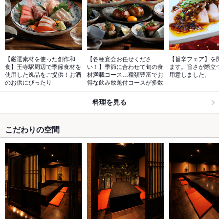
【厳選素材を使った創作和
【各種宴会お任せくださ
【旨辛フェア】を
食】王寺駅周辺で季節食材を
い！】季節に合わせて旬の食
ます。旨さが際立つ
使用した逸品をご提供！お酒
材満載コース…種類豊富でお
用意しました。
のお供にぴったり
得な飲み放題付コースが多数
料理を見る
こだわりの空間