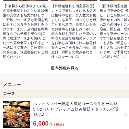
【2名様から団体様まで対応
【和情緒溢れる個室居酒屋】
【団体様個室完備！
の完全個室】わんといえば個
レトロで落ちつきがある店内
様まで宴会OK】
室の充実さも魅力のひとつ！
は接待や会食、少人数のお集
た、どこか懐かし
ご家族でのご来店も周囲を気
まりにも重宝。ゆっくりと過
漂わせる内装。最大
にせずにお食事をお愉しみ頂
ごせるお席で、美味しいお酒
も対応の個室もご
けます。また、店内は全席禁
とお食事をお楽しみ下さい。
迎会、同窓会、懇
煙なのでお子様も安心◎(店
旬の食材を使用した自慢のお
様々な宴会シーン
内に喫煙ブースあり)掘りご
料理と豊富な種類のドリンク
です！飲み放題つ
たつの完全個室でお子様とご
をお楽しみ頂ける飲み放題付
スも多数ご用意し
一緒にママ友会、ご家族同士
宴会コースを各種ご用意。誕
す！人数に合せて
の親睦会、保護者会にもご利
生日、仲間との飲み会など
します。ご予算な
用ください。
様々なシーンに◎
ご相談ください。
店内外観を見る
メニュー
コース
ホットペッパー限定大満足コース☆生ビール込
3Hゆったりプレミアム飲み放題＋タッカルビ等
13品♪
6,000
円（税込）