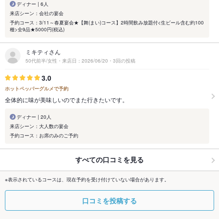
ディナー | 6人
来店シーン：会社の宴会
予約コース：3/11～春夏宴会★【舞(まい)コース】2時間飲み放題付<生ビール含む約100
種>全9品★5000円(税込)
ミキティさん
50代前半/女性・来店日：2026/06/20・3回の投稿
3.0
ホットペッパーグルメで予約
全体的に味が美味しいのでまた行きたいです。
ディナー | 20人
来店シーン：大人数の宴会
予約コース：お席のみのご予約
すべての口コミを見る
※表示されているコースは、現在予約を受け付けていない場合があります。
口コミを投稿する