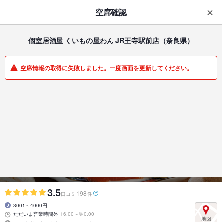
はじめてのアプリ予約で最大
1,000円分ポイントもらえる
空席確認
ダウンロード
アプリで開く
個室居酒屋 くいもの屋わん JR王寺駅前店
（奈良県）
一覧
マイメニュー
空席情報の取得に失敗しました。一度画面を更新してください。
居酒屋 | 王寺 | 奈良県
個室居酒屋 くいもの屋わん JR王寺駅前店
古民家風の個室居酒屋
3.5
198
口コミ
件
3001～4000円
ただいま営業時間外
16:00～翌0:00