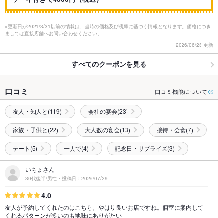
※更新日が2021/3/31以前の情報は、当時の価格及び税率に基づく情報となります。価格につき
ましては直接店舗へお問い合わせください。
2026/06/23 更新
すべてのクーポンを見る
口コミ
口コミ機能について
友人・知人と(119)
会社の宴会(23)
家族・子供と(22)
大人数の宴会(13)
接待・会食(7)
デート(5)
一人で(4)
記念日・サプライズ(3)
いちょさん
30代後半/男性・投稿日：2026/07/29
4.0
友人が予約してくれたのはこちら。やはり良いお店ですね。個室に案内して
くれるパターンが多いのも地味にありがたい