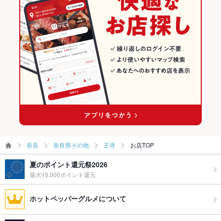
その他
王寺の居酒屋ランキング
その他の関連店舗
飲み放題
あり ：単品飲み放題プラン、飲み放題付きコースも多数ご用意
しております。お得なクーポンも併せてご利用下さい。
食べ放題
なし ：食べ放題プランはございませんが、一品一品真心こめて
調理いたします。
お酒
カクテル充実、焼酎充実、日本酒充実
お子様連れ
お子様連れ歓迎 ：ママ友会やお子様連れも大歓迎！掘りごたつ
の完全個室でお食事をお愉しみ下さい。
ウェディン
バースデーパーティーや結婚式2次会の演出もお手伝いします。
グパーティ
詳しくはお問合せ下さい
奈良
奈良県その他
王寺
お店TOP
ー二次会
夏のポイント還元祭2026
お祝い・サ
可
最大15,000ポイント還元
プライズ対
応
ホットペッパーグルメについて
備考
ご不明点などございましたらお気軽にお問い合わせください。