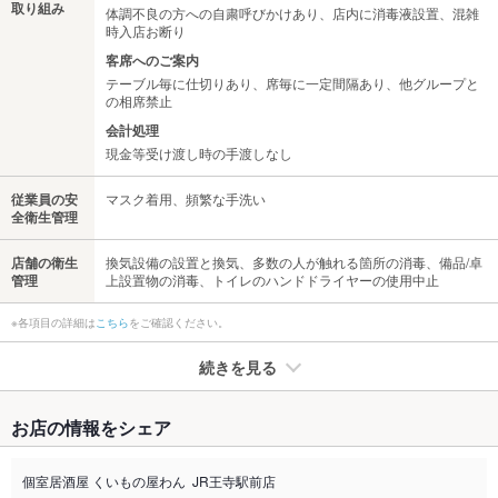
取り組み
体調不良の方への自粛呼びかけあり、店内に消毒液設置、混雑
時入店お断り
客席へのご案内
テーブル毎に仕切りあり、席毎に一定間隔あり、他グループと
の相席禁止
会計処理
現金等受け渡し時の手渡しなし
従業員の安
マスク着用、頻繁な手洗い
全衛生管理
店舗の衛生
換気設備の設置と換気、多数の人が触れる箇所の消毒、備品/卓
管理
上設置物の消毒、トイレのハンドドライヤーの使用中止
※各項目の詳細は
こちら
をご確認ください。
続きを見る
たばこ
お店の情報をシェア
禁煙・喫煙
分煙（仕切りあり）
※喫煙の場合、加熱式たばこ限定です。
個室居酒屋 くいもの屋わん JR王寺駅前店