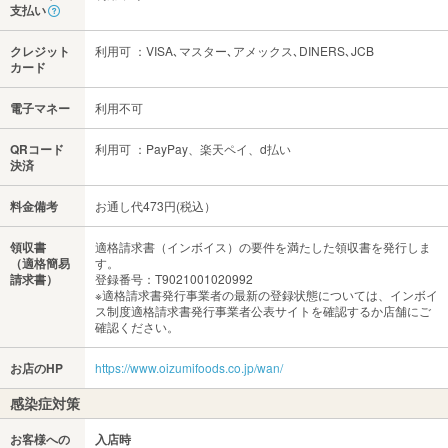
支払い
クレジット
利用可 ：VISA､マスター､アメックス､DINERS､JCB
カード
電子マネー
利用不可
QRコード
利用可 ：PayPay、楽天ペイ、d払い
決済
料金備考
お通し代473円(税込）
領収書
適格請求書（インボイス）の要件を満たした領収書を発行しま
（適格簡易
す。
請求書）
登録番号：T9021001020992
※適格請求書発行事業者の最新の登録状態については、インボイ
ス制度適格請求書発行事業者公表サイトを確認するか店舗にご
確認ください。
お店のHP
https://www.oizumifoods.co.jp/wan/
感染症対策
お客様への
入店時