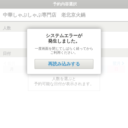
予約内容選択
中華しゃぶしゃぶ専門店 老北京火鍋
人数
システムエラーが
発生しました。
一度画面を閉じてしばらく経ってから
ご利用ください。
日付
前月
翌月
再読み込みする
月
火
水
木
金
土
日
人数を選ぶと
予約可能な日付が表示されます。