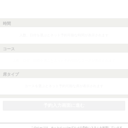
時間
人数、日付を選ぶとネット予約可能な時間が表示されます
コース
人数、日付、時間を選ぶとネット予約可能なコースが表示されます
席タイプ
コースを選ぶとネット予約可能な席が表示されます
予約入力画面に進む
このページは、ホットペッパーグルメの予約システムを利用しています。