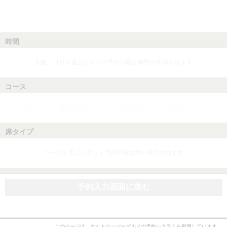
時間
人数、日付を選ぶとネット予約可能な時間が表示されます
コース
人数、日付、時間を選ぶとネット予約可能なコースが表示されます
席タイプ
コースを選ぶとネット予約可能な席が表示されます
予約入力画面に進む
このページは、ホットペッパーグルメの予約システムを利用しています。