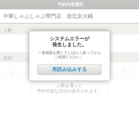
予約内容選択
中華しゃぶしゃぶ専門店 老北京火鍋
人数
システムエラーが
発生しました。
一度画面を閉じてしばらく経ってから
ご利用ください。
日付
前月
翌月
再読み込みする
月
火
水
木
金
土
日
人数を選ぶと
予約可能な日付が表示されます。