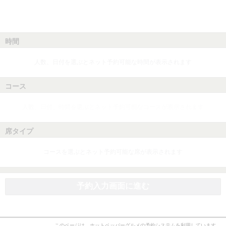
時間
人数、日付を選ぶとネット予約可能な時間が表示されます
コース
人数、日付、時間を選ぶとネット予約可能なコースが表示されます
席タイプ
コースを選ぶとネット予約可能な席が表示されます
予約入力画面に進む
このページは、ホットペッパーグルメの予約システムを利用しています。