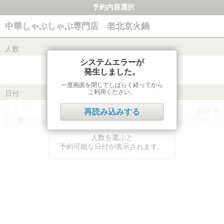
予約内容選択
中華しゃぶしゃぶ専門店 老北京火鍋
人数
システムエラーが
発生しました。
一度画面を閉じてしばらく経ってから
ご利用ください。
日付
前月
翌月
再読み込みする
月
火
水
木
金
土
日
人数を選ぶと
予約可能な日付が表示されます。