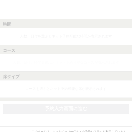
時間
人数、日付を選ぶとネット予約可能な時間が表示されます
コース
人数、日付、時間を選ぶとネット予約可能なコースが表示されます
席タイプ
コースを選ぶとネット予約可能な席が表示されます
予約入力画面に進む
このページは、ホットペッパーグルメの予約システムを利用しています。