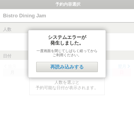
予約内容選択
Bistro Dining Jam
人数
システムエラーが
発生しました。
一度画面を閉じてしばらく経ってから
ご利用ください。
日付
前月
翌月
再読み込みする
月
火
水
木
金
土
日
人数を選ぶと
予約可能な日付が表示されます。