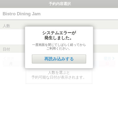
予約内容選択
Bistro Dining Jam
人数
システムエラーが
発生しました。
一度画面を閉じてしばらく経ってから
ご利用ください。
日付
前月
翌月
再読み込みする
月
火
水
木
金
土
日
人数を選ぶと
予約可能な日付が表示されます。