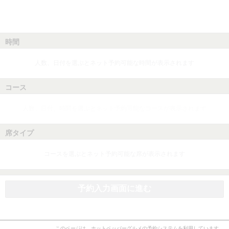
時間
人数、日付を選ぶとネット予約可能な時間が表示されます
コース
人数、日付、時間を選ぶとネット予約可能なコースが表示されます
席タイプ
コースを選ぶとネット予約可能な席が表示されます
予約入力画面に進む
このページは、ホットペッパーグルメの予約システムを利用しています。