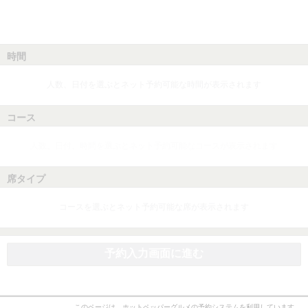
時間
人数、日付を選ぶとネット予約可能な時間が表示されます
コース
人数、日付、時間を選ぶとネット予約可能なコースが表示されます
席タイプ
コースを選ぶとネット予約可能な席が表示されます
予約入力画面に進む
このページは、ホットペッパーグルメの予約システムを利用しています。