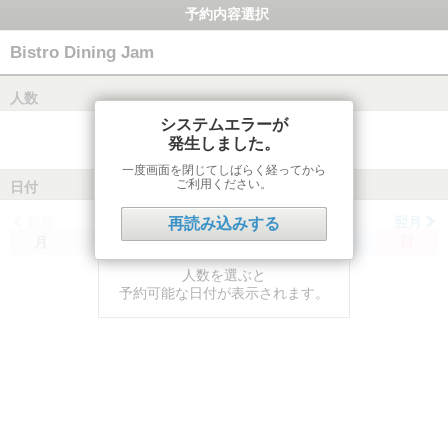
予約内容選択
Bistro Dining Jam
人数
システムエラーが
発生しました。
一度画面を閉じてしばらく経ってから
ご利用ください。
日付
前月
翌月
再読み込みする
月
火
水
木
金
土
日
人数を選ぶと
予約可能な日付が表示されます。