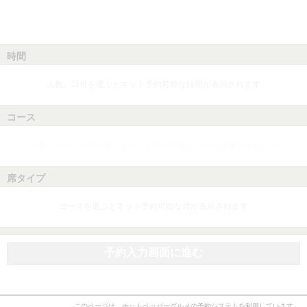
時間
人数、日付を選ぶとネット予約可能な時間が表示されます
コース
人数、日付、時間を選ぶとネット予約可能なコースが表示されます
席タイプ
コースを選ぶとネット予約可能な席が表示されます
予約入力画面に進む
このページは、ホットペッパーグルメの予約システムを利用しています。