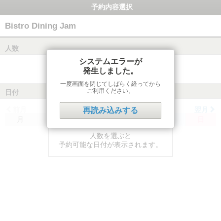
予約内容選択
Bistro Dining Jam
人数
システムエラーが
発生しました。
一度画面を閉じてしばらく経ってから
ご利用ください。
日付
前月
翌月
再読み込みする
月
火
水
木
金
土
日
人数を選ぶと
予約可能な日付が表示されます。