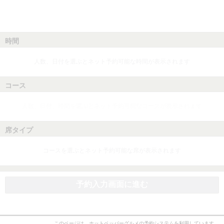
時間
人数、日付を選ぶとネット予約可能な時間が表示されます
コース
人数、日付、時間を選ぶとネット予約可能なコースが表示されます
席タイプ
コースを選ぶとネット予約可能な席が表示されます
予約入力画面に進む
このページは、ホットペッパーグルメの予約システムを利用しています。