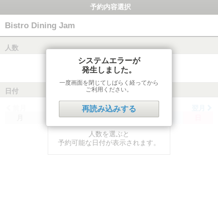
予約内容選択
Bistro Dining Jam
人数
システムエラーが
発生しました。
一度画面を閉じてしばらく経ってから
ご利用ください。
日付
前月
翌月
再読み込みする
月
火
水
木
金
土
日
人数を選ぶと
予約可能な日付が表示されます。