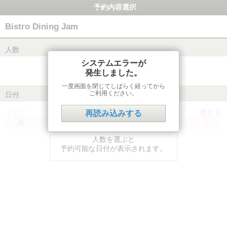
予約内容選択
Bistro Dining Jam
人数
システムエラーが
発生しました。
一度画面を閉じてしばらく経ってから
ご利用ください。
日付
前月
翌月
再読み込みする
月
火
水
木
金
土
日
人数を選ぶと
予約可能な日付が表示されます。