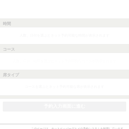
時間
人数、日付を選ぶとネット予約可能な時間が表示されます
コース
人数、日付、時間を選ぶとネット予約可能なコースが表示されます
席タイプ
コースを選ぶとネット予約可能な席が表示されます
予約入力画面に進む
このページは、ホットペッパーグルメの予約システムを利用しています。