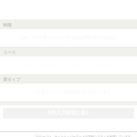
時間
人数、日付を選ぶとネット予約可能な時間が表示されます
コース
人数、日付、時間を選ぶとネット予約可能なコースが表示されます
席タイプ
コースを選ぶとネット予約可能な席が表示されます
予約入力画面に進む
このページは、ホットペッパーグルメの予約システムを利用しています。