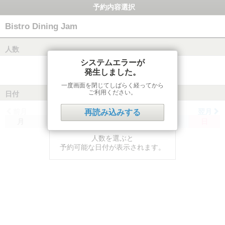
予約内容選択
Bistro Dining Jam
人数
システムエラーが
発生しました。
一度画面を閉じてしばらく経ってから
ご利用ください。
日付
前月
翌月
再読み込みする
月
火
水
木
金
土
日
人数を選ぶと
予約可能な日付が表示されます。