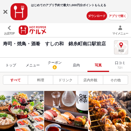
はじめてのアプリ予約で最大
1,000円分ポイントもらえる
ダウンロード
アプリで開く
お店TOP
マイメニュー
寿司・焼鳥・酒肴 すしの和 錦糸町南口駅前店
クーポン
口コミ
トップ
メニュー
店内
写真
6
721
すべて
料理
ドリンク
店内外観
その他