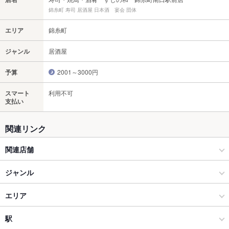
錦糸町 寿司 居酒屋 日本酒 宴会 団体
エリア
錦糸町
ジャンル
居酒屋
予算
2001～3000円
スマート
利用不可
支払い
関連リンク
関連店舗
ミライザカ
ジャンル
居酒屋
エリア
和風
錦糸町
駅