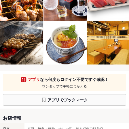
アプリ
なら何度もログイン不要ですぐ確認！
ワンタップで手軽につかえる
アプリでブックマーク
お店情報
店名
寿司・焼鳥・酒肴 すしの和 錦糸町南口駅前店