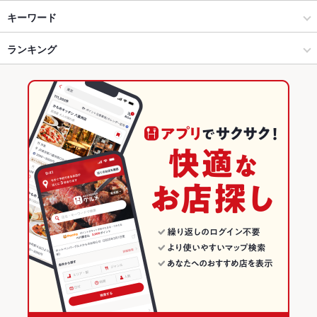
錦糸町・浅草橋・両国・亀戸 × 居酒屋
錦糸町 × 居酒屋
錦糸町駅
キーワード
錦糸町・浅草橋・両国・亀戸 × 和風
錦糸町 × 和風
ランキング
からあげ
ウニ料理
エビ料理
カニ料理
刺身
フライドポテト
海鮮丼
うなぎ
茶碗蒸し
なめろう
親子丼
炭火焼き鳥
レバー
つくね
錦糸町駅 × 居酒屋
錦糸町 × 和食
東京のグルメランキング
炭火焼
デザート
醤油ラーメン
錦糸町駅 × 和風
錦糸町 × 寿司
東京の居酒屋ランキング
和食
東京
錦糸町・浅草橋・両国・亀戸のグルメランキング
寿司
東京 × 居酒屋
錦糸町・浅草橋・両国・亀戸の居酒屋ランキング
錦糸町・浅草橋・両国・亀戸 × 和食
東京 × 和風
錦糸町のグルメランキング
錦糸町・浅草橋・両国・亀戸 × 寿司
東京 × 和食
錦糸町の居酒屋ランキング
錦糸町駅 × 和食
東京 × 寿司
錦糸町駅 × 寿司