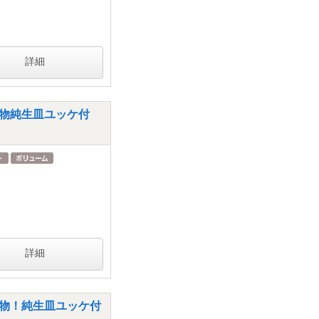
詳細
+名物純生皿ユッケ付
詳細
+名物！純生皿ユッケ付