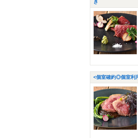
き
<個室確約◎個室利用