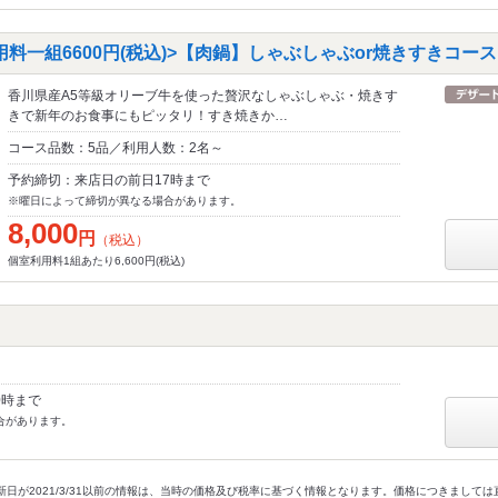
料一組6600円(税込)>【肉鍋】しゃぶしゃぶor焼きすきコース
香川県産A5等級オリーブ牛を使った贅沢なしゃぶしゃぶ・焼きす
きで新年のお食事にもピッタリ！すき焼きか…
コース品数：5品／利用人数：2名～
予約締切：来店日の前日17時まで
※曜日によって締切が異なる場合があります。
8,000
円
（税込）
個室利用料1組あたり6,600円(税込)
0時まで
合があります。
新日が2021/3/31以前の情報は、当時の価格及び税率に基づく情報となります。価格につきまして