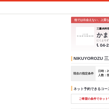
他では出会えない、上質
三鷹/肉料理
かま
にくよろず
04-
NIKUYOROZU
日時：2
現在の指定条件
人数：
ネット予約できるコー
ご希望の条件でネット