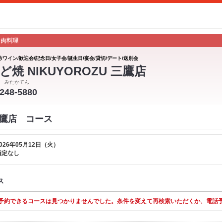
な肉料理
/ワイン/歓迎会/記念日/女子会/誕生日/宴会/貸切/デート/送別会
ど焼 NIKUYOROZU 三鷹店
 みたかてん
2248-5880
 三鷹店 コース
026年05月12日（火）
指定なし
ス
予約できるコースは見つかりませんでした。条件を変えて再検索いただくか、電話