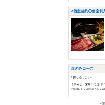
<個室確約◎個室利用
席のみコース
利用人数：1名～
予約締切：来店日の当日2
※曜日によって締切が異なる場
※更