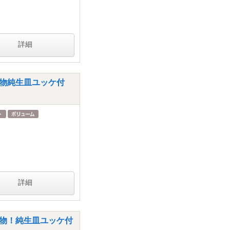
詳細
+名物純生皿ユッケ付
詳細
+名物！純生皿ユッケ付