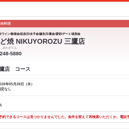
な肉料理
/ワイン/歓迎会/記念日/女子会/誕生日/宴会/貸切/デート/送別会
ど焼 NIKUYOROZU 三鷹店
 みたかてん
2248-5880
 三鷹店 コース
026年05月28日（木）
指定なし
ス
予約できるコースは見つかりませんでした。条件を変えて再検索いただくか、電話