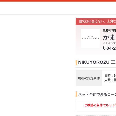
他では出会えない、上質
三鷹/肉料理
かま
にくよろず
04-
NIKUYOROZU
日時：2
現在の指定条件
人数：
ネット予約できるコー
ご希望の条件でネット