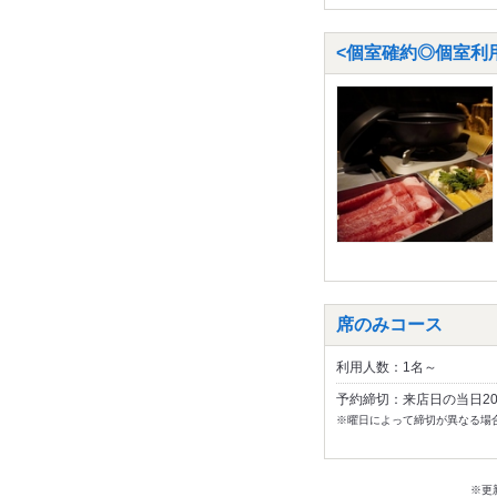
<個室確約◎個室利用
席のみコース
利用人数：1名～
予約締切：来店日の当日2
※曜日によって締切が異なる場
※更