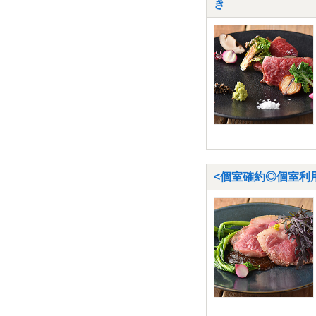
き
<個室確約◎個室利用