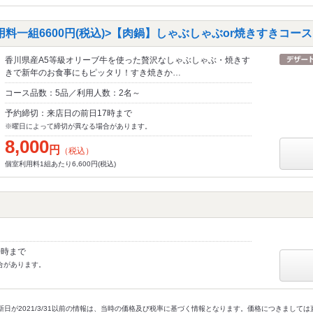
料一組6600円(税込)>【肉鍋】しゃぶしゃぶor焼きすきコース
香川県産A5等級オリーブ牛を使った贅沢なしゃぶしゃぶ・焼きす
きで新年のお食事にもピッタリ！すき焼きか…
コース品数：5品／利用人数：2名～
予約締切：来店日の前日17時まで
※曜日によって締切が異なる場合があります。
8,000
円
（税込）
個室利用料1組あたり6,600円(税込)
0時まで
合があります。
新日が2021/3/31以前の情報は、当時の価格及び税率に基づく情報となります。価格につきまして