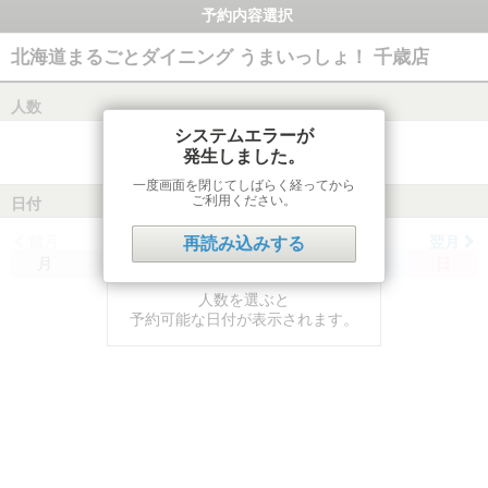
予約内容選択
北海道まるごとダイニング うまいっしょ！ 千歳店
人数
システムエラーが
発生しました。
一度画面を閉じてしばらく経ってから
ご利用ください。
日付
前月
翌月
再読み込みする
月
火
水
木
金
土
日
人数を選ぶと
予約可能な日付が表示されます。