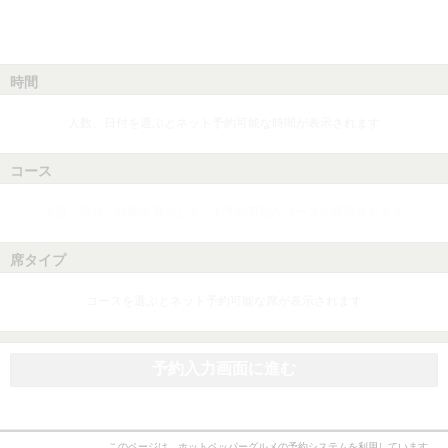
時間
人数、日付を選ぶとネット予約可能な時間が表示されます
コース
人数、日付、時間を選ぶとネット予約可能なコースが表示されます
席タイプ
コースを選ぶとネット予約可能な席が表示されます
予約入力画面に進む
このページは、ホットペッパーグルメの予約システムを利用しています。