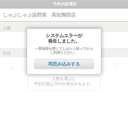
予約内容選択
しゃぶしゃぶ温野菜 高知鴨部店
人数
システムエラーが
発生しました。
一度画面を閉じてしばらく経ってから
ご利用ください。
日付
前月
翌月
再読み込みする
月
火
水
木
金
土
日
人数を選ぶと
予約可能な日付が表示されます。