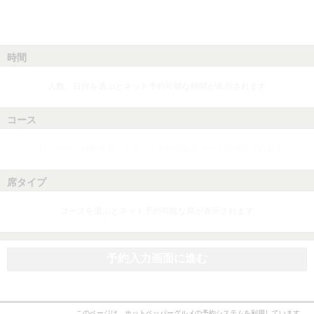
時間
人数、日付を選ぶとネット予約可能な時間が表示されます
コース
人数、日付、時間を選ぶとネット予約可能なコースが表示されます
席タイプ
コースを選ぶとネット予約可能な席が表示されます
予約入力画面に進む
このページは、ホットペッパーグルメの予約システムを利用しています。