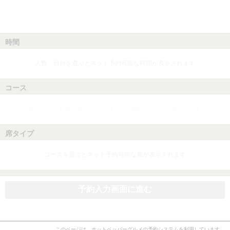
時間
人数、日付を選ぶとネット予約可能な時間が表示されます
コース
人数、日付、時間を選ぶとネット予約可能なコースが表示されます
席タイプ
コースを選ぶとネット予約可能な席が表示されます
予約入力画面に進む
このページは、ホットペッパーグルメの予約システムを利用しています。