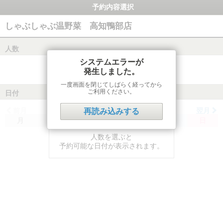
予約内容選択
しゃぶしゃぶ温野菜 高知鴨部店
人数
システムエラーが
発生しました。
一度画面を閉じてしばらく経ってから
ご利用ください。
日付
前月
翌月
再読み込みする
月
火
水
木
金
土
日
人数を選ぶと
予約可能な日付が表示されます。