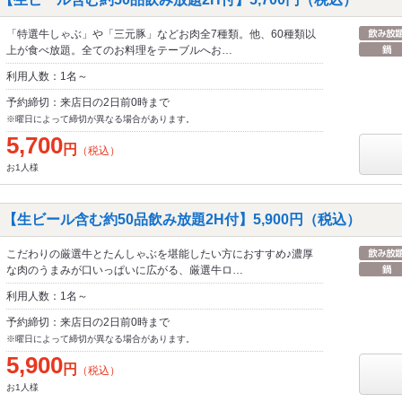
「特選牛しゃぶ」や「三元豚」などお肉全7種類。他、60種類以
上が食べ放題。全てのお料理をテーブルへお…
利用人数：1名～
予約締切：来店日の2日前0時まで
※曜日によって締切が異なる場合があります。
5,700
円
（税込）
お1人様
【生ビール含む約50品飲み放題2H付】5,900円（税込）
こだわりの厳選牛とたんしゃぶを堪能したい方におすすめ♪濃厚
な肉のうまみが口いっぱいに広がる、厳選牛ロ…
利用人数：1名～
予約締切：来店日の2日前0時まで
※曜日によって締切が異なる場合があります。
5,900
円
（税込）
お1人様