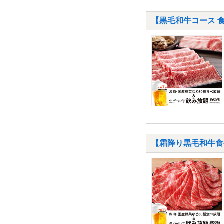
【黒毛和牛コース 食
【霜降り黒毛和牛食べ