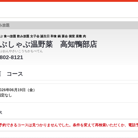
み放題
 食べ放題 飲み放題 女子会 誕生日 和食 鍋 宴会 個室 座敷 肉
ぶしゃぶ温野菜 高知鴨部店
ぶおんやさいこうちかもべてん
-802-8121
店 コース
026年06月19日（金）
指定なし
ス
予約できるコースは見つかりませんでした。条件を変えて再検索いただくか、電話