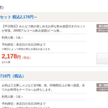
可）
ット 税込2,178円～
【平日限定】みんなで鍋が楽しめるお得な飲み放題付きのセット
が登場。2時間アルコール飲み放題(ビール無…
利用人数：1名～
予約締切：来店日の当日16時まで
※曜日によって締切が異なる場合があります。
2,178
円
（税込）
お1人様
,718円（税込）
お肉は三元豚しゃぶなど全5種。他、60種類以上が食べ放題。全
てのお料理をテーブルへお持ちします。
利用人数：1名～
予約締切：来店日の当日16時まで