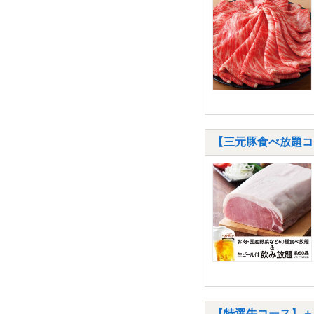
【三元豚食べ放題コー
【特選牛コース】＋【