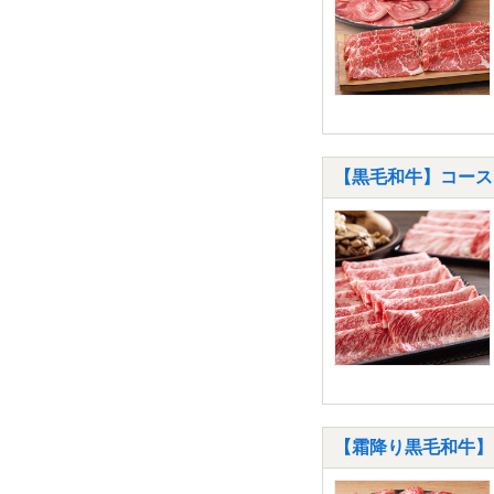
【黒毛和牛】コース 
【霜降り黒毛和牛】コ