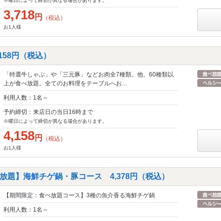
※曜日によって締切が異なる場合があります。
3,718
円
（税込）
お1人様
158円（税込）
「特選牛しゃぶ」や「三元豚」などお肉全7種類。他、60種類以
上が食べ放題。全てのお料理をテーブルへお…
利用人数：1名～
予約締切：来店日の当日16時まで
※曜日によって締切が異なる場合があります。
4,158
円
（税込）
お1人様
放題】海鮮チゲ鍋・豚コース 4,378円（税込）
【期間限定：食べ放題コース】3種の魚介香る海鮮チゲ鍋
利用人数：1名～