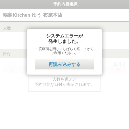
予約内容選択
鶏鳥Kitchen ゆう 布施本店
人数
システムエラーが
発生しました。
一度画面を閉じてしばらく経ってから
ご利用ください。
日付
前月
翌月
再読み込みする
月
火
水
木
金
土
日
人数を選ぶと
予約可能な日付が表示されます。