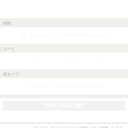
時間
人数、日付を選ぶとネット予約可能な時間が表示されます
コース
人数、日付、時間を選ぶとネット予約可能なコースが表示されます
席タイプ
コースを選ぶとネット予約可能な席が表示されます
予約入力画面に進む
このページは、ホットペッパーグルメの予約システムを利用しています。