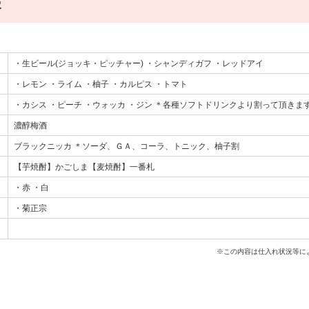
容
・生ビール(ジョッキ・ピッチャー) ・シャンディガフ ・レッドアイ
・レモン ・ライム ・柚子 ・カルピス ・トマト
・カシス ・ピーチ ・ウォッカ ・ジン ＊各種ソフトドリンクより割って頂きま
濃醇梅酒
ブラックニッカ ＊ソーダ、ＧＡ、コーラ、トニック、柚子割
【芋焼酎】かごしま【麦焼酎】一番札
・赤 ・白
・菊正宗
※この内容は仕入れ状況等に