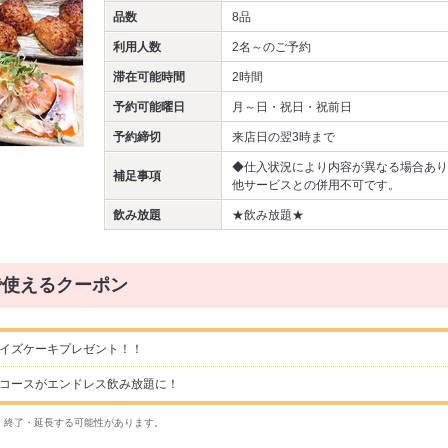
品数
8品
利用人数
2名～
のご予約
滞在可能時間
2時間
予約可能曜日
月～日・祝日・祝前日
予約締切
来店日の翌3時まで
◆仕入状況により内容が異なる場合あり
補足事項
他サービスとの併用不可です。
飲み放題
★飲み放題★
で使えるクーポン
ライズケーキプレゼント！！
の新コースがエンドレス飲み放題に！
・終了・延長する可能性があります。