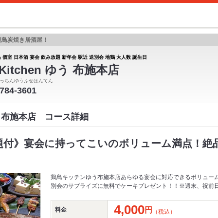
焼鳥炭焼き居酒屋！
 個室 日本酒 宴会 飲み放題 新年会 駅近 送別会 地鶏 大人数 誕生日
Kitchen ゆう 布施本店
っちんゆうふせほんてん
6784-3601
ゆう 布施本店 コース詳細
放題付》宴会に持ってこいのボリューム満点！絶
鶏鳥キッチンゆう布施本店あらゆる宴会に対応できるボリュー
別会のサプライズに無料でケーキプレゼント！！※週末、祝前
4,000
円
料金
（税込）