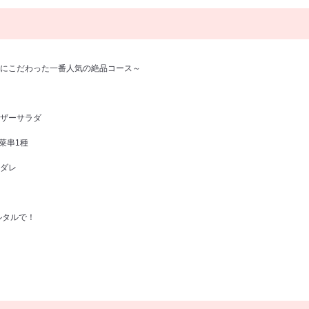
にこだわった一番人気の絶品コース～
ザーサラダ
菜串1種
ダレ
ルタルで！