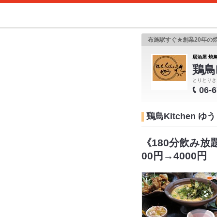
布施駅すぐ★創業20年の
居酒屋 焼鳥
鶏鳥
とりとりき
06-
鶏鳥Kitchen 
《180分飲み
00円→4000円