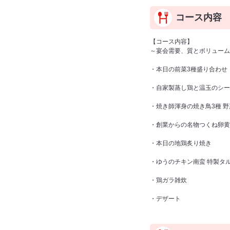
コース内容
【コース内容】
～宴会需要、質とボリューム
・本日の前菜3種盛り合わせ
・自家製蒸し鶏と温玉のシー
・焼き師渾身の焼き鳥3種 野
・創業からの名物つくね卵黄
・本日の地鶏炙り焼き
・ゆうのチキン南蛮 特製タ
・鶏ガラ雑炊
・デザート