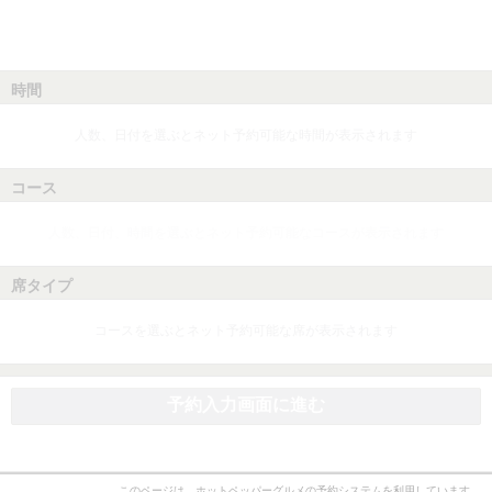
時間
人数、日付を選ぶとネット予約可能な時間が表示されます
コース
人数、日付、時間を選ぶとネット予約可能なコースが表示されます
席タイプ
コースを選ぶとネット予約可能な席が表示されます
予約入力画面に進む
このページは、ホットペッパーグルメの予約システムを利用しています。