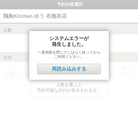
予約内容選択
鶏鳥Kitchen ゆう 布施本店
人数
システムエラーが
発生しました。
一度画面を閉じてしばらく経ってから
ご利用ください。
日付
前月
翌月
再読み込みする
月
火
水
木
金
土
日
人数を選ぶと
予約可能な日付が表示されます。