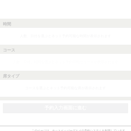
時間
人数、日付を選ぶとネット予約可能な時間が表示されます
コース
人数、日付、時間を選ぶとネット予約可能なコースが表示されます
席タイプ
コースを選ぶとネット予約可能な席が表示されます
予約入力画面に進む
このページは、ホットペッパーグルメの予約システムを利用しています。