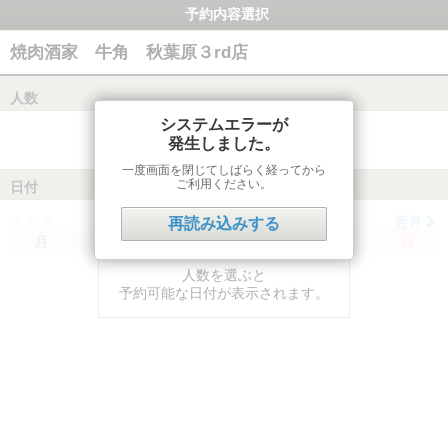
予約内容選択
焼肉酒家 牛角 秋葉原３rd店
人数
システムエラーが
発生しました。
一度画面を閉じてしばらく経ってから
ご利用ください。
日付
前月
翌月
再読み込みする
月
火
水
木
金
土
日
人数を選ぶと
予約可能な日付が表示されます。