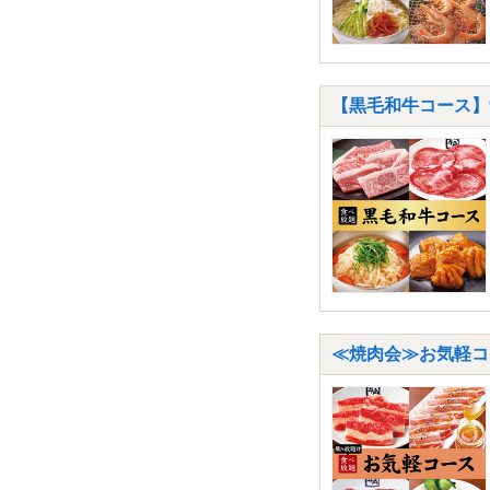
【黒毛和牛コース】9
≪焼肉会≫お気軽コー