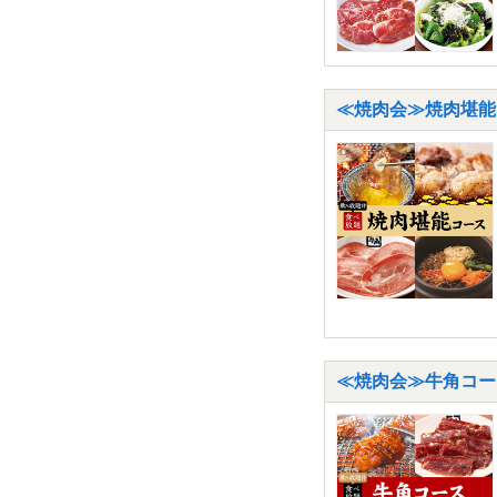
≪焼肉会≫焼肉堪能コ
≪焼肉会≫牛角コース