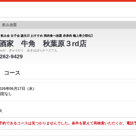
題 飲み放題
 飲み会 女子会 誕生日 おすすめ 焼肉食べ放題 赤身肉 極上希少部位】
酒家 牛角 秋葉原３rd店
ゅか ぎゅうかく あきはばらさーどてん
6262-9429
店 コース
026年06月17日（水）
指定なし
ス
予約できるコースは見つかりませんでした。条件を変えて再検索いただくか、電話