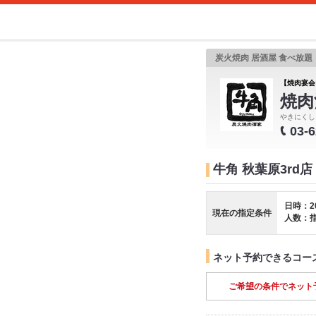
炭火焼肉 居酒屋 食べ放
【焼肉宴会
焼肉
やきにくし
03-
牛角 秋葉原3rd
日時：2
現在の指定条件
人数：
ネット予約できるコー
ご希望の条件でネット