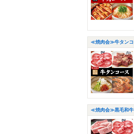
≪焼肉会≫牛タンコー
≪焼肉会≫黒毛和牛コ