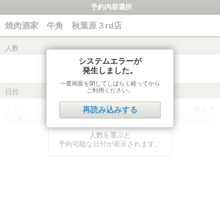
予約内容選択
焼肉酒家 牛角 秋葉原３rd店
人数
システムエラーが
発生しました。
一度画面を閉じてしばらく経ってから
ご利用ください。
日付
前月
翌月
再読み込みする
月
火
水
木
金
土
日
人数を選ぶと
予約可能な日付が表示されます。