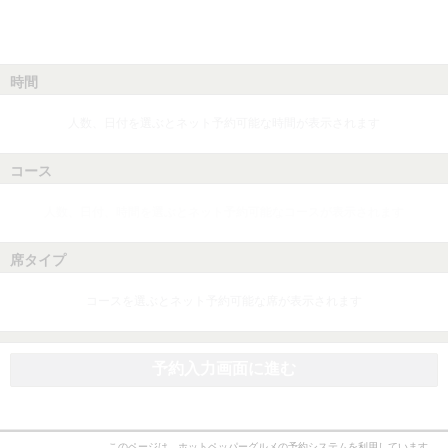
時間
人数、日付を選ぶとネット予約可能な時間が表示されます
コース
人数、日付、時間を選ぶとネット予約可能なコースが表示されます
席タイプ
コースを選ぶとネット予約可能な席が表示されます
予約入力画面に進む
このページは、ホットペッパーグルメの予約システムを利用しています。