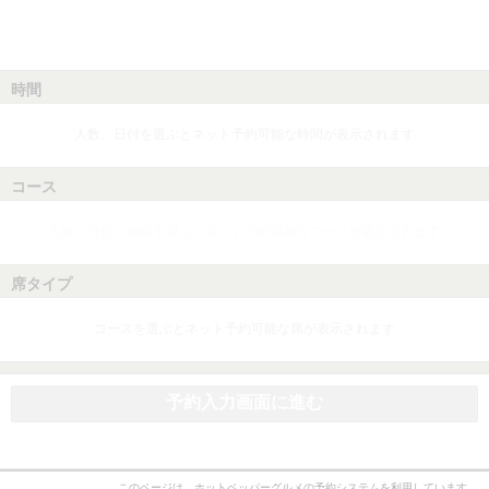
時間
人数、日付を選ぶとネット予約可能な時間が表示されます
コース
人数、日付、時間を選ぶとネット予約可能なコースが表示されます
席タイプ
コースを選ぶとネット予約可能な席が表示されます
予約入力画面に進む
このページは、ホットペッパーグルメの予約システムを利用しています。