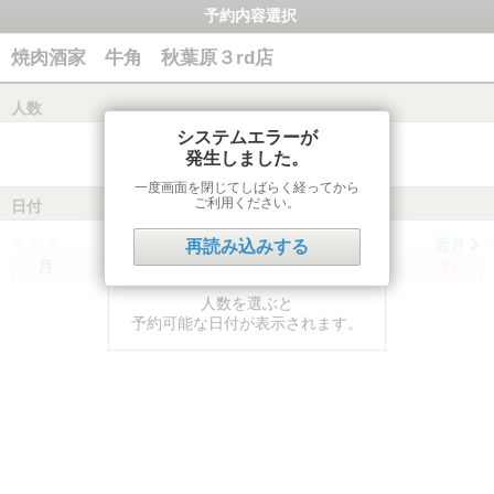
予約内容選択
焼肉酒家 牛角 秋葉原３rd店
人数
システムエラーが
発生しました。
一度画面を閉じてしばらく経ってから
ご利用ください。
日付
前月
翌月
再読み込みする
月
火
水
木
金
土
日
人数を選ぶと
予約可能な日付が表示されます。