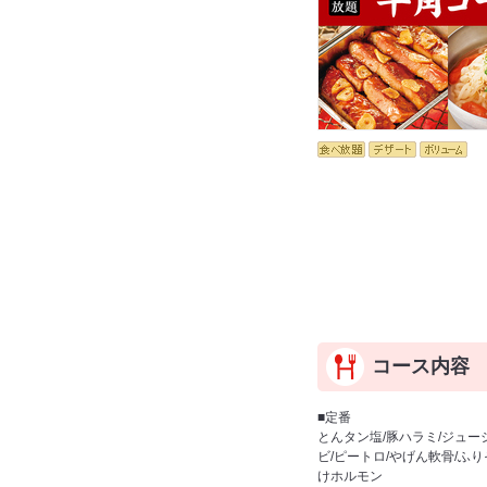
コース内容
■定番
とんタン塩/豚ハラミ/ジュー
ビ/ピートロ/やげん軟骨/ふ
けホルモン