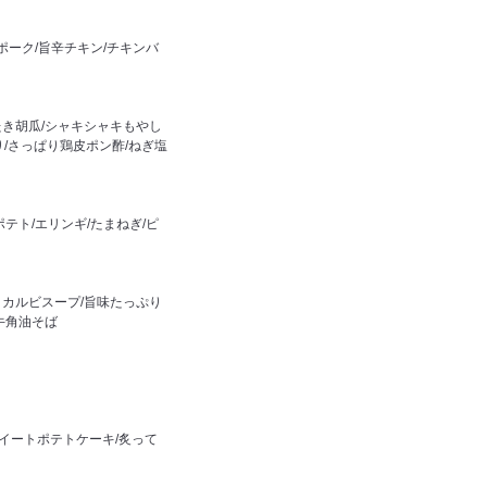
ポーク/旨辛チキン/チキンバ
たき胡瓜/シャキシャキもやし
り/さっぱり鶏皮ポン酢/ねぎ塩
テト/エリンギ/たまねぎ/ピ
りカルビスープ/旨味たっぷり
牛角油そば
スイートポテトケーキ/炙って