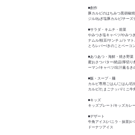
■創作
豚カルビのはちみつ黒胡椒焼
ジル/ねぎ塩豚カルビ/チーズ
■サラダ・キムチ・前菜
やみつき塩キャベツ/やみつき
ナムル/枝豆/サンチュ/トマ
とろレバー/きのことベーコ
■あつあつ・海鮮・焼き野菜
蜜おさつバター/絶品!厚切り
ーマン/キャベツ/出汁薫るき
■飯・スープ・麺
カルビ専用ごはん/ごはん/石
カルビ/たまごクッパ/ミニ牛
■キッズ
キッズプレート/キッズカレ
■デザート
牛角アイス(バニラ・抹茶)/
ドーナツアイス