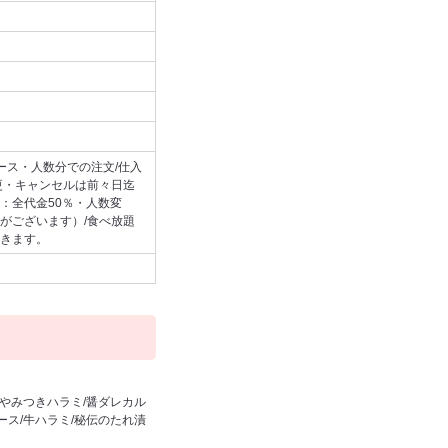
コース・人数分での注文/仕入
更・キャンセルは前々日迄
：全代金50％・人数変
がございます）/食べ放題
きます。
/やみつきハラミ/醤ダレカル
ース/牛ハラミ/秘伝のたれ漬