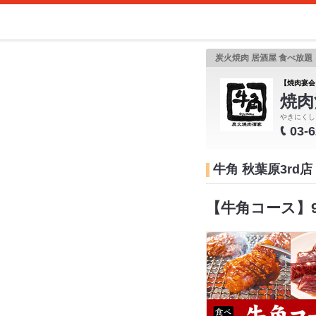
炭火焼肉 居酒屋 食べ放
【焼肉宴会
焼肉
やきにくし
03-
牛角 秋葉原3rd
【牛角コース】9