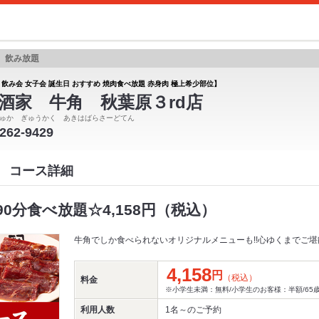
題 飲み放題
 飲み会 女子会 誕生日 おすすめ 焼肉食べ放題 赤身肉 極上希少部位】
酒家 牛角 秋葉原３rd店
ゅか ぎゅうかく あきはばらさーどてん
6262-9429
店 コース詳細
0分食べ放題☆4,158円（税込）
牛角でしか食べられないオリジナルメニューも!!心ゆくまでご
4,158
円
（税込）
料金
※小学生未満：無料/小学生のお客様：半額/65
利用人数
1名～
のご予約