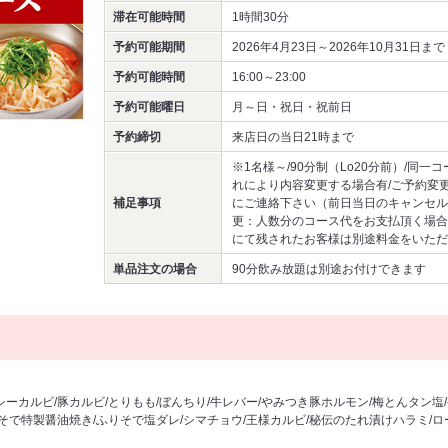
滞在可能時間
1時間30分
予約可能期間
2026年4月23日～2026年10月31日まで
予約可能時間
16:00～23:00
予約可能曜日
月～日・祝日・祝前日
予約締切
来店日の当日21時まで
※1名様～/90分制（Lo20分前）/同一
れにより内容変更する場合有/ご予約変
補足事項
にご連絡下さい（前日当日のキャンセル
更：人数分のコース代をお支払頂く場合
にて残されたお客様は別途料金をいただ
単品注文の場合
90分飲み放題は別途お付けできます
シーカルビ/豚カルビ/とりもも/ぼんちり/牛レバー/やみつき豚ホルモン/梅とんタン塩
りそで特製醤油焼き/ふりそで塩ダレ/シマチョウ/王様カルビ/秘伝のたれ漬けハラミ/ロ