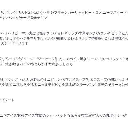
き/ガリバタカルビ/にんにくハラミ/ブラックガーリックピートロ/ハニーマスタード
チキンバジル/チーズ旨辛チキン
パリパリピーマン/丸ごと塩オクラ/チョレギサラダ/牛角キムチ/カクテキ/ピリ辛た
トとアボカドのバジルマリネ/ナムルの3種盛り合わせ/キムチの2種盛り合わせ/韓国の
ンのシーザーサラダ
炙りベーコン/ジュ～シ～!ソーセージ/にんにくホイル焼き/コーンバター/ハッシュドポ
のこ焼き/焼きパイン/やわらかイカ焼き/ししゃも
焼ビビンバ/たっぷりお野菜のミニビビンバ/ワカメスープ/たまごスープ/旨味たっぷ
角冷麺/ミニ梅しそ冷麺/ミニうま辛ビビン冷麺/ねぎ塩ラーメン/牛骨辛みそラーメン/
ープレート
バニラアイス/抹茶アイス/季節のシャーベット/なめらか杏仁豆富/大人の珈琲ゼリー/