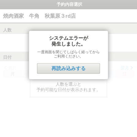
予約内容選択
焼肉酒家 牛角 秋葉原３rd店
人数
システムエラーが
発生しました。
一度画面を閉じてしばらく経ってから
ご利用ください。
日付
前月
翌月
再読み込みする
月
火
水
木
金
土
日
人数を選ぶと
予約可能な日付が表示されます。