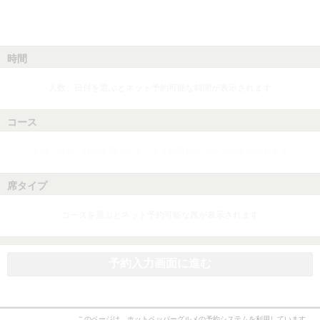
時間
人数、日付を選ぶとネット予約可能な時間が表示されます
コース
人数、日付、時間を選ぶとネット予約可能なコースが表示されます
席タイプ
コースを選ぶとネット予約可能な席が表示されます
予約入力画面に進む
このページは、ホットペッパーグルメの予約システムを利用しています。