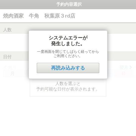
予約内容選択
焼肉酒家 牛角 秋葉原３rd店
人数
システムエラーが
発生しました。
一度画面を閉じてしばらく経ってから
ご利用ください。
日付
前月
翌月
再読み込みする
月
火
水
木
金
土
日
人数を選ぶと
予約可能な日付が表示されます。