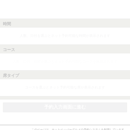
時間
人数、日付を選ぶとネット予約可能な時間が表示されます
コース
人数、日付、時間を選ぶとネット予約可能なコースが表示されます
席タイプ
コースを選ぶとネット予約可能な席が表示されます
予約入力画面に進む
このページは、ホットペッパーグルメの予約システムを利用しています。