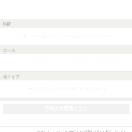
時間
人数、日付を選ぶとネット予約可能な時間が表示されます
コース
人数、日付、時間を選ぶとネット予約可能なコースが表示されます
席タイプ
コースを選ぶとネット予約可能な席が表示されます
予約入力画面に進む
このページは、ホットペッパーグルメの予約システムを利用しています。