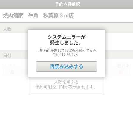
予約内容選択
焼肉酒家 牛角 秋葉原３rd店
人数
システムエラーが
発生しました。
一度画面を閉じてしばらく経ってから
ご利用ください。
日付
前月
翌月
再読み込みする
月
火
水
木
金
土
日
人数を選ぶと
予約可能な日付が表示されます。