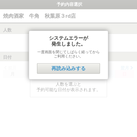
予約内容選択
焼肉酒家 牛角 秋葉原３rd店
人数
システムエラーが
発生しました。
一度画面を閉じてしばらく経ってから
ご利用ください。
日付
前月
翌月
再読み込みする
月
火
水
木
金
土
日
人数を選ぶと
予約可能な日付が表示されます。