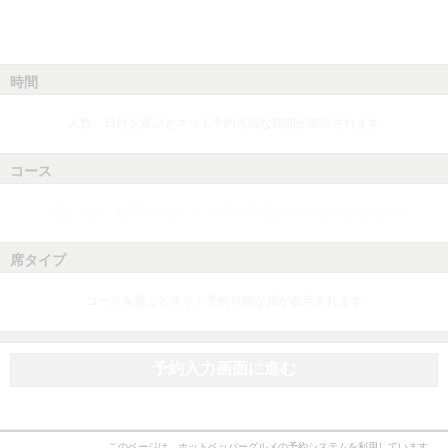
時間
人数、日付を選ぶとネット予約可能な時間が表示されます
コース
人数、日付、時間を選ぶとネット予約可能なコースが表示されます
席タイプ
コースを選ぶとネット予約可能な席が表示されます
予約入力画面に進む
このページは、ホットペッパーグルメの予約システムを利用しています。