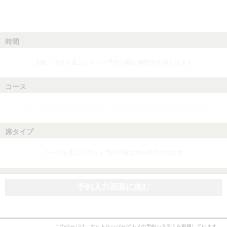
時間
人数、日付を選ぶとネット予約可能な時間が表示されます
コース
人数、日付、時間を選ぶとネット予約可能なコースが表示されます
席タイプ
コースを選ぶとネット予約可能な席が表示されます
予約入力画面に進む
このページは、ホットペッパーグルメの予約システムを利用しています。