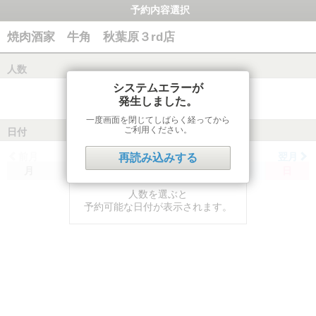
予約内容選択
焼肉酒家 牛角 秋葉原３rd店
人数
システムエラーが
発生しました。
一度画面を閉じてしばらく経ってから
ご利用ください。
日付
前月
翌月
再読み込みする
月
火
水
木
金
土
日
人数を選ぶと
予約可能な日付が表示されます。