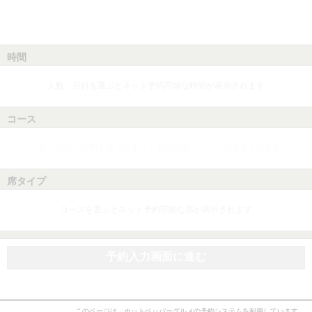
時間
人数、日付を選ぶとネット予約可能な時間が表示されます
コース
人数、日付、時間を選ぶとネット予約可能なコースが表示されます
席タイプ
コースを選ぶとネット予約可能な席が表示されます
予約入力画面に進む
このページは、ホットペッパーグルメの予約システムを利用しています。