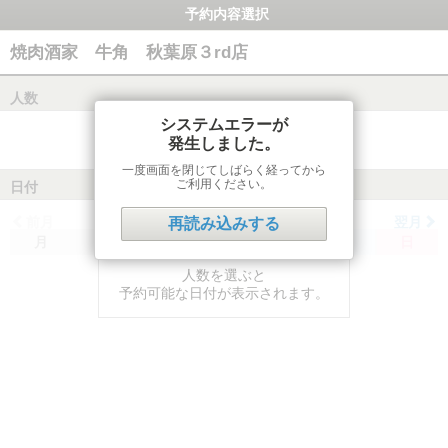
予約内容選択
焼肉酒家 牛角 秋葉原３rd店
人数
システムエラーが
発生しました。
一度画面を閉じてしばらく経ってから
ご利用ください。
日付
前月
翌月
再読み込みする
月
火
水
木
金
土
日
人数を選ぶと
予約可能な日付が表示されます。