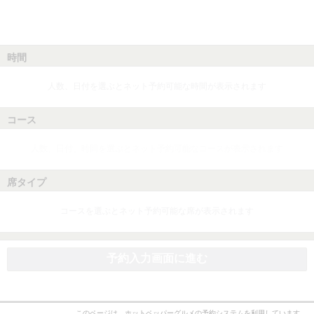
時間
人数、日付を選ぶとネット予約可能な時間が表示されます
コース
人数、日付、時間を選ぶとネット予約可能なコースが表示されます
席タイプ
コースを選ぶとネット予約可能な席が表示されます
予約入力画面に進む
このページは、ホットペッパーグルメの予約システムを利用しています。