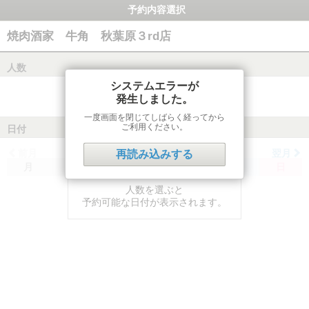
予約内容選択
焼肉酒家 牛角 秋葉原３rd店
人数
システムエラーが
発生しました。
一度画面を閉じてしばらく経ってから
ご利用ください。
日付
前月
翌月
再読み込みする
月
火
水
木
金
土
日
人数を選ぶと
予約可能な日付が表示されます。