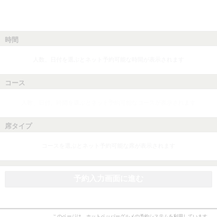
時間
人数、日付を選ぶとネット予約可能な時間が表示されます
コース
人数、日付、時間を選ぶとネット予約可能なコースが表示されます
席タイプ
コースを選ぶとネット予約可能な席が表示されます
予約入力画面に進む
このページは、ホットペッパーグルメの予約システムを利用しています。