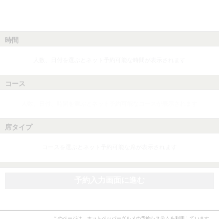
時間
人数、日付を選ぶとネット予約可能な時間が表示されます
コース
人数、日付、時間を選ぶとネット予約可能なコースが表示されます
席タイプ
コースを選ぶとネット予約可能な席が表示されます
予約入力画面に進む
このページは、ホットペッパーグルメの予約システムを利用しています。