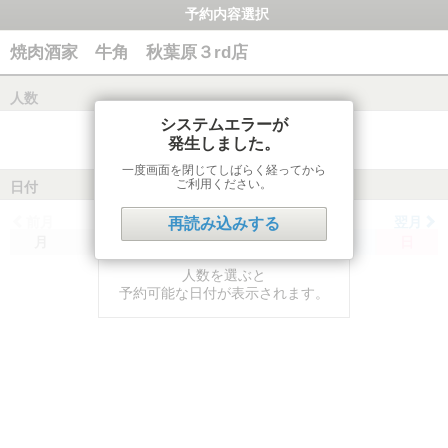
予約内容選択
焼肉酒家 牛角 秋葉原３rd店
人数
システムエラーが
発生しました。
一度画面を閉じてしばらく経ってから
ご利用ください。
日付
前月
翌月
再読み込みする
月
火
水
木
金
土
日
人数を選ぶと
予約可能な日付が表示されます。