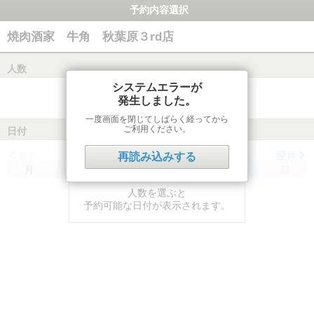
予約内容選択
焼肉酒家 牛角 秋葉原３rd店
人数
システムエラーが
発生しました。
一度画面を閉じてしばらく経ってから
ご利用ください。
日付
前月
翌月
再読み込みする
月
火
水
木
金
土
日
人数を選ぶと
予約可能な日付が表示されます。