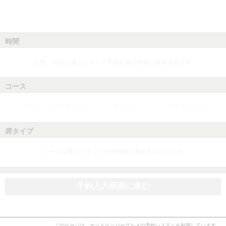
時間
人数、日付を選ぶとネット予約可能な時間が表示されます
コース
人数、日付、時間を選ぶとネット予約可能なコースが表示されます
席タイプ
コースを選ぶとネット予約可能な席が表示されます
予約入力画面に進む
このページは、ホットペッパーグルメの予約システムを利用しています。