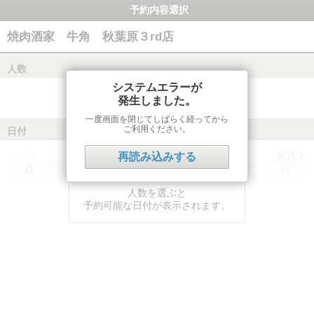
予約内容選択
焼肉酒家 牛角 秋葉原３rd店
人数
システムエラーが
発生しました。
一度画面を閉じてしばらく経ってから
ご利用ください。
日付
前月
翌月
再読み込みする
月
火
水
木
金
土
日
人数を選ぶと
予約可能な日付が表示されます。