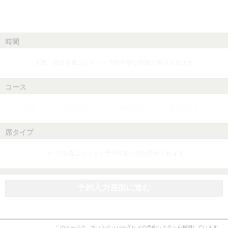
時間
人数、日付を選ぶとネット予約可能な時間が表示されます
コース
人数、日付、時間を選ぶとネット予約可能なコースが表示されます
席タイプ
コースを選ぶとネット予約可能な席が表示されます
予約入力画面に進む
このページは、ホットペッパーグルメの予約システムを利用しています。