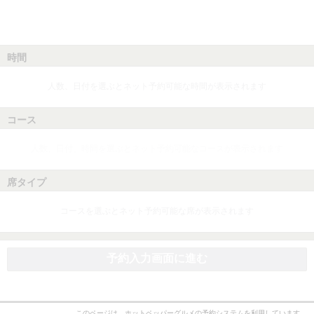
時間
人数、日付を選ぶとネット予約可能な時間が表示されます
コース
人数、日付、時間を選ぶとネット予約可能なコースが表示されます
席タイプ
コースを選ぶとネット予約可能な席が表示されます
予約入力画面に進む
このページは、ホットペッパーグルメの予約システムを利用しています。