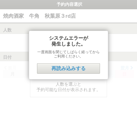
予約内容選択
焼肉酒家 牛角 秋葉原３rd店
人数
システムエラーが
発生しました。
一度画面を閉じてしばらく経ってから
ご利用ください。
日付
前月
翌月
再読み込みする
月
火
水
木
金
土
日
人数を選ぶと
予約可能な日付が表示されます。