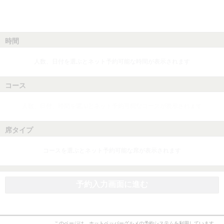
時間
人数、日付を選ぶとネット予約可能な時間が表示されます
コース
人数、日付、時間を選ぶとネット予約可能なコースが表示されます
席タイプ
コースを選ぶとネット予約可能な席が表示されます
予約入力画面に進む
このページは、ホットペッパーグルメの予約システムを利用しています。