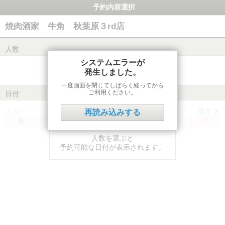
予約内容選択
焼肉酒家 牛角 秋葉原３rd店
人数
システムエラーが
発生しました。
一度画面を閉じてしばらく経ってから
ご利用ください。
日付
前月
翌月
再読み込みする
月
火
水
木
金
土
日
人数を選ぶと
予約可能な日付が表示されます。