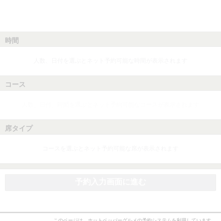
時間
人数、日付を選ぶとネット予約可能な時間が表示されます
コース
人数、日付、時間を選ぶとネット予約可能なコースが表示されます
席タイプ
コースを選ぶとネット予約可能な席が表示されます
予約入力画面に進む
このページは、ホットペッパーグルメの予約システムを利用しています。