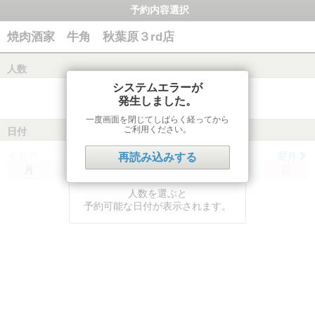
予約内容選択
焼肉酒家 牛角 秋葉原３rd店
人数
システムエラーが
発生しました。
一度画面を閉じてしばらく経ってから
ご利用ください。
日付
前月
翌月
再読み込みする
月
火
水
木
金
土
日
人数を選ぶと
予約可能な日付が表示されます。